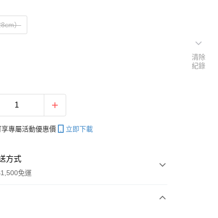
28cm）
清除
紀錄
帳可享專屬活動優惠價
立即下載
送方式
1,500免運
次付款