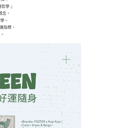
暢哲學 』
概念，
哲學。
守護指標，
援。