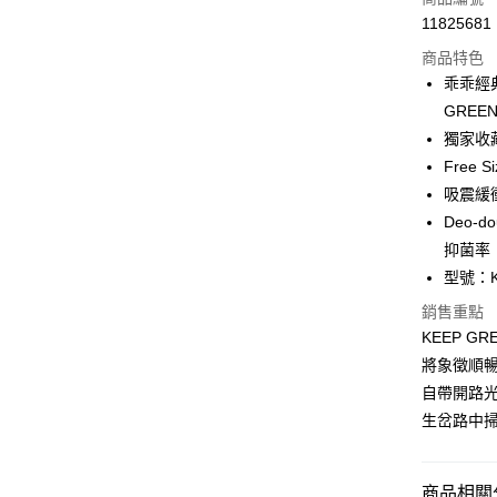
11825681
超商取貨
商品特色
LINE Pay
乖乖經
GREE
Apple Pay
獨家收
ATM付款
Free
吸震緩
Deo-
運送方式
抑菌率
全家取貨
型號：K
每筆NT$1
銷售重點
KEEP 
付款後全
將象徵順暢
每筆NT$1
自帶開路
7-11取貨
生岔路中
每筆NT$1
付款後7-1
商品相關分