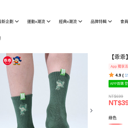
最新企劃
運動x潮流
經典x潮流
品牌特輯
會
襪
【乖乖
App 獨享
4.9 (
1
APP首購 登
NT$699
NT$3
綠色