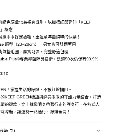
付款
典綠色語彙化為襪身識別，以織標細節延伸「KEEP
N」概念
藏級乖乖好運襪罐，重溫童年最純粹的快樂！
 Size 版型（23–28cm），男女皆可舒適著用
衝氣墊毛圈，厚實Ｑ彈，完整舒適包覆
double Plus©專業抑菌除臭技術，洗滌50次仍保有99.9%
付款
K10
00，滿NT$1,500(含以上)免運費
GREEN！掌握生活的綠燈，不被紅燈攔阻。
家取貨
的KEEP GREEN標語與經典乖乖的守護力量結合，打造
00，滿NT$1,500(含以上)免運費
光環的襪款，穿上就像隨身帶著行走的護身符，在各式人
付款
掃除障礙，讓運勢一路通行、綠燈全開！
00，滿NT$1,500(含以上)免運費
1取貨
類 (2)