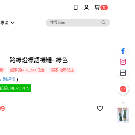
0
員專區
】一路綠燈標語襪罐- 綠色
活動
超取滿NT$1,500免運
國家/地區配送
9
則評價
)
記送LINE POINTS
99