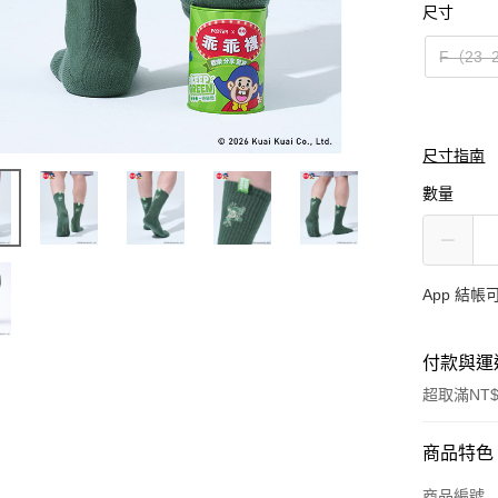
尺寸
F（23–
尺寸指南
數量
App 結
付款與運
超取滿NT$
付款方式
商品特色
信用卡一
商品編號