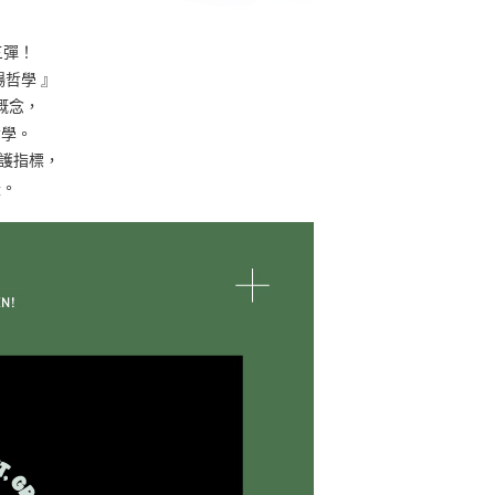
三彈！
暢哲學 』
概念，
哲學。
守護指標，
援。