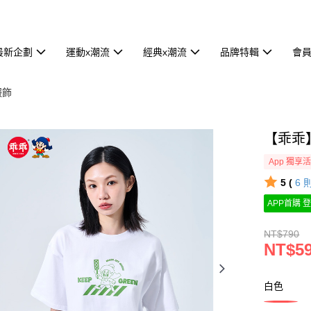
最新企劃
運動x潮流
經典x潮流
品牌特輯
會
服飾
【乖乖
App 獨享
5 (
6
APP首購 登
NT$790
NT$5
白色