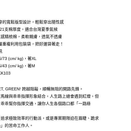
付款
穿的寬鬆版型設計，輕鬆穿出隨性感
 x 21支棉厚度，適合台灣夏季氣候
%質感精梳棉，柔軟親膚，透氣不透膚
屬重複利用包裝袋，把好運袋著走！
訊
/73 (cm/ kg)，著XL
/43 (cm/ kg)，著M
付款
K103
00，滿NT$888(含以上)免運費
 SET, GREEN! 跨越阻礙，順暢無阻的開路先鋒。
家取貨
斑馬線與乖乖指揮形象結合，人生路上總會遇到紅燈，但
00，滿NT$888(含以上)免運費
，乖乖幫你指揮交通，讓你人生各個路口都「一路綠
付款
00，滿NT$888(含以上)免運費
：追求極致效率的行動派，或是專案期限迫在眉睫、跪求
過」的苦命工作人。
1取貨