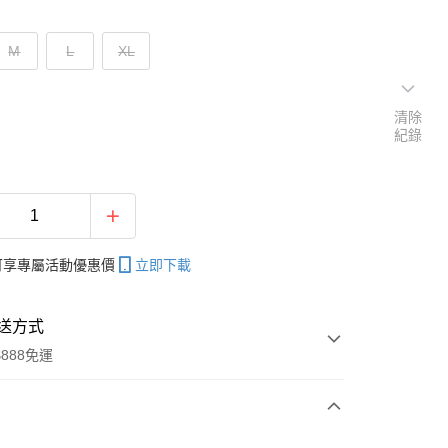
M
L
XL
清除
紀錄
帳可享專屬活動優惠價
立即下載
送方式
888免運
次付款