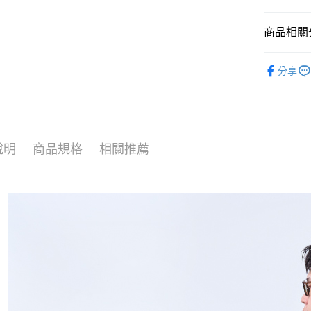
每筆NT$1
商品相關分
宅配
每筆NT$1
品牌聯名
分享
宅配-離島
NEW ARR
新系列
每筆NT$1
限時優惠
國際運送
說明
商品規格
相關推薦