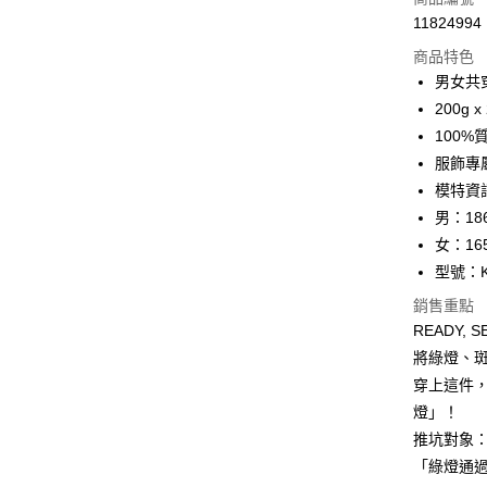
11824994
超商取貨
商品特色
LINE Pay
男女共
200g
Apple Pay
100
ATM付款
服飾專
模特資
男：186
運送方式
女：165
全家取貨
型號：K
每筆NT$1
銷售重點
READY,
付款後全
將綠燈、
每筆NT$1
穿上這件
7-11取貨
燈」！
每筆NT$1
推坑對象
「綠燈通
付款後7-1