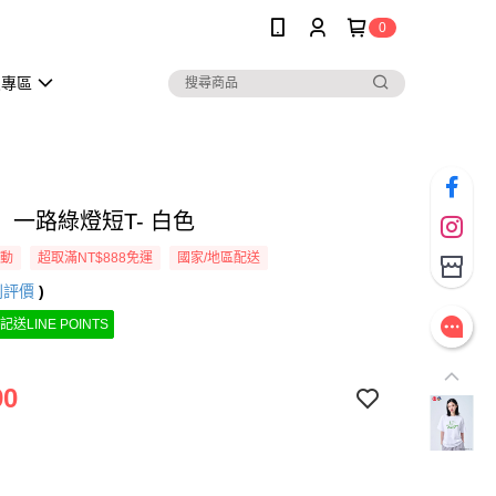
0
員專區
】一路綠燈短T- 白色
活動
超取滿NT$888免運
國家/地區配送
則評價
)
記送LINE POINTS
90