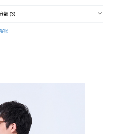
00，滿NT$888(含以上)免運費
類 (3)
00，滿NT$888(含以上)免運費
系列
【FOOTER x 乖乖】
授權機能服飾
客服
IVAL | 新品上市
【FOOTER x 乖乖】KEEP GREEN
50，滿NT$888(含以上)免運費
全館聯名服飾 任選2件8折
查看運費