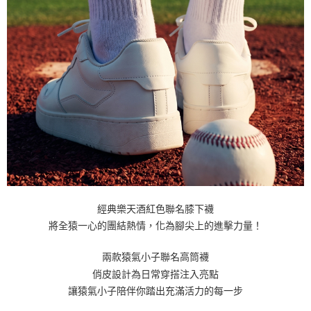
經典樂天酒紅色聯名膝下襪
將全猿一心的團結熱情，化為腳尖上的進擊力量！
兩款猿氣小子聯名高筒襪
俏皮設計為日常穿搭注入亮點
讓猿氣小子陪伴你踏出充滿活力的每一步