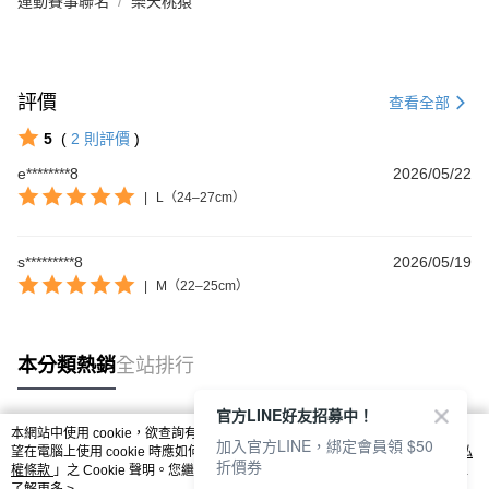
運動賽事聯名
樂天桃猿
評價
查看全部
5
(
2
則評價
)
Footer客服
e********8
2026/05/22
|
L（24–27cm）
【新好友再領好禮】
本月限定！加入會員贈：
🎁購物金$200 🎁免運券
s*********8
2026/05/19
立刻加入體驗：
https://www.footer.com.tw/page/membe
|
M（22–25cm）
回覆至 Footer客服
本分類熱銷
全站排行
官方LINE好友招募中！
本網站中使用 cookie，欲查詢有關本網站使用 cookie 方式之詳情，及若您不希
加入官方LINE，綁定會員領 $50
熱門標籤
望在電腦上使用 cookie 時應如何變更電腦的 cookie 設定，請參閱本網站「
隱私
折價券
權條款
」之 Cookie 聲明。您繼續使用本網站即表示您同意本公司得按本網站使