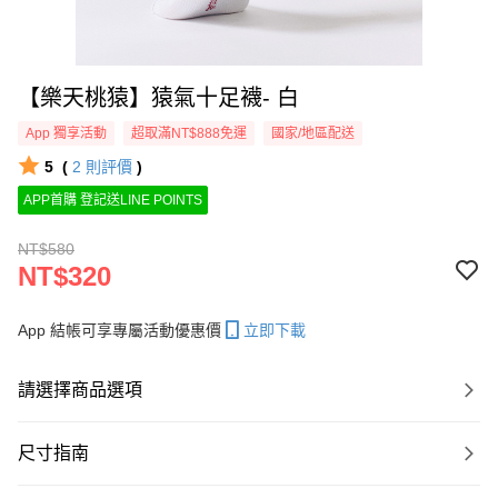
【樂天桃猿】猿氣十足襪- 白
App 獨享活動
超取滿NT$888免運
國家/地區配送
5
(
2
則評價
)
APP首購 登記送LINE POINTS
NT$580
NT$320
App 結帳可享專屬活動優惠價
立即下載
請選擇商品選項
尺寸指南