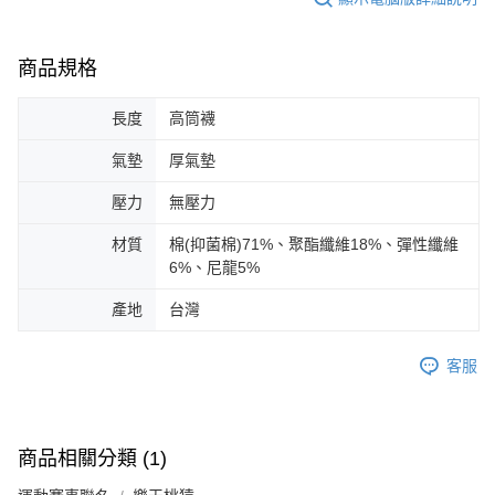
商品規格
長度
高筒襪
氣墊
厚氣墊
壓力
無壓力
材質
棉(抑菌棉)71%、聚酯纖維18%、彈性纖維
6%、尼龍5%
產地
台灣
客服
商品相關分類 (1)