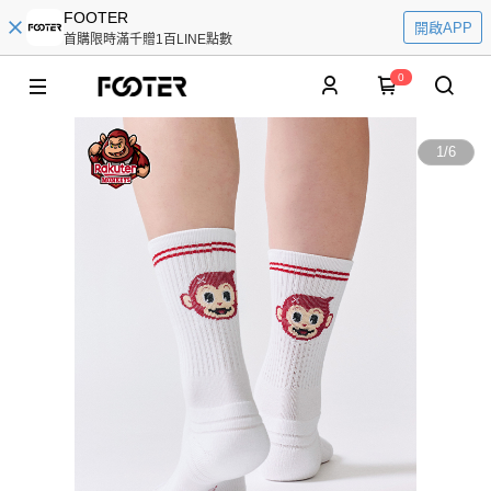
FOOTER
開啟APP
首購限時滿千贈1百LINE點數
0
1
/
6