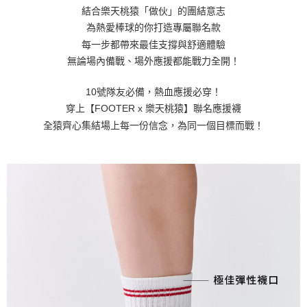
結合樂天桃猿「做伙」的團結意志
為熱愛棒球的你打造專屬聯名款
每一步都帶來最佳支撐與舒適體驗
無論場內備戰、場外應援都能戰力全開！
10號隊友必備，熱血應援必穿！
穿上【FOOTER x 樂天桃猿】聯名應援襪
全猿齊心集結場上每一份信念，為同一個目標而戰！