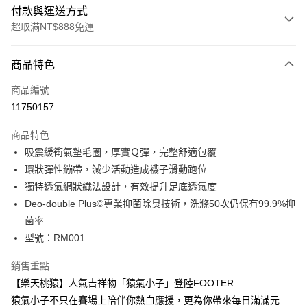
付款與運送方式
超取滿NT$888免運
付款方式
商品特色
信用卡一次付款
商品編號
超商取貨付款
11750157
LINE Pay
商品特色
Apple Pay
吸震緩衝氣墊毛圈，厚實Ｑ彈，完整舒適包覆
環狀彈性繃帶，減少活動造成襪子滑動跑位
ATM付款
獨特透氣網狀織法設計，有效提升足底透氣度
Deo-double Plus©專業抑菌除臭技術，洗滌50次仍保有99.9%抑
運送方式
菌率
全家取貨付款
型號：RM001
每筆NT$100，滿NT$888(含以上)免運費
銷售重點
付款後全家取貨
【樂天桃猿】人氣吉祥物「猿氣小子」登陸FOOTER
每筆NT$100，滿NT$888(含以上)免運費
猿氣小子不只在賽場上陪伴你熱血應援，更為你帶來每日滿滿元