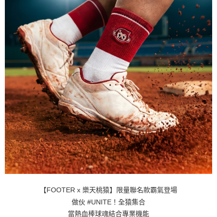
【FOOTER x 樂天桃猿】限量聯名款霸氣登場
做伙 #UNITE！全猿集合
當熱血棒球魂結合專業機能