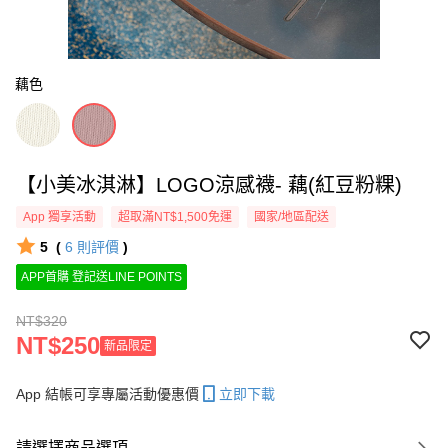
藕色
【小美冰淇淋】LOGO涼感襪- 藕(紅豆粉粿)
App 獨享活動
超取滿NT$1,500免運
國家/地區配送
5
(
6
則評價
)
APP首購 登記送LINE POINTS
NT$320
NT$250
新品限定
App 結帳可享專屬活動優惠價
立即下載
請選擇商品選項