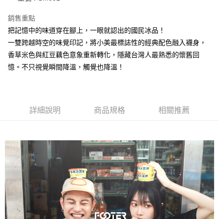
每筆NT$100，滿NT$1,500(含以上)免運費
銷售重點
付款後全家取貨
把記憶中的味道穿在腳上，一眼就認出的國民冰品！
每筆NT$100，滿NT$1,500(含以上)免運費
一雙跨越時空的味覺印記，將小美最標誌性的經典配色融入襪身，
香草米色與紅豆藕色意象重新轉化，隱藏台灣人最熟悉的懷舊回
7-11取貨付款
憶。不只視覺瞬間降溫，觸覺也降溫！
每筆NT$100，滿NT$1,500(含以上)免運費
付款後7-11取貨
每筆NT$100，滿NT$1,500(含以上)免運費
詳細說明
商品規格
相關推薦
宅配
每筆NT$100，滿NT$1,500(含以上)免運費
宅配-離島
每筆NT$150，滿NT$1,500(含以上)免運費
國際運送
查看運費