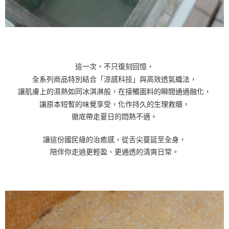
這一次，不只復刻回憶，
全系列商品特別結合「涼感科技」與高效透氣織法，
讓肌膚上的濕熱如同冰淇淋般，在接觸面料的瞬間通通融化，
讓原本短暫的味覺享受，化作持久的生理救贖，
徹底帶走夏日的悶熱不適。
讓這份國民級的治癒感，從舌尖蔓延至全身，
陪伴你走過更輕盈、更通透的清爽日常。