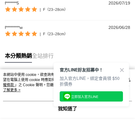
f*******5
2026/07/19
|
F（23–28cm）
【新好友再領好禮】
本月限定！加入會員贈：
🎁購物金$200 🎁免運券
f*********w
2026/06/28
立刻加入體驗：
https://www.footer.com.tw/page/membe
|
F（23–28cm）
回覆至 Footer客服
本分類熱銷
全站排行
官方LINE好友招募中！
本網站中使用 cookie，欲查詢有關本網站使用 cookie 方式之詳情，及若您不希
加入官方LINE，綁定會員領 $50
熱門標籤
望在電腦上使用 cookie 時應如何變更電腦的 cookie 設定，請參閱本網站「
隱私
折價券
權條款
」之 Cookie 聲明。您繼續使用本網站即表示您同意本公司得按本網站使
用條款之 Cookie 聲明使用 cookie。
了解更多 >
立即加入官方LINE
我知道了