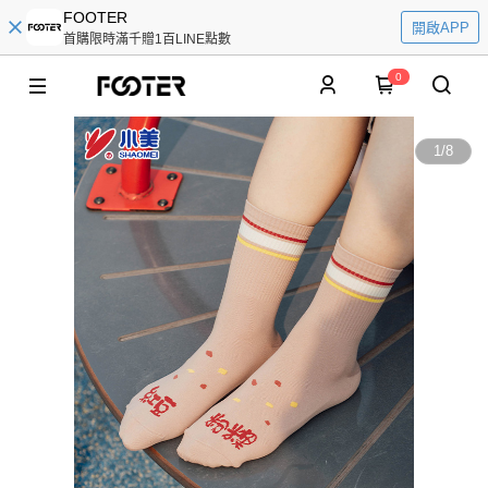
FOOTER
開啟APP
首購限時滿千贈1百LINE點數
0
1
/
8