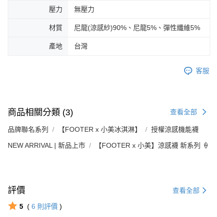
壓力
無壓力
材質
尼龍(涼感紗)90%、尼龍5%、彈性纖維5%
產地
台灣
客服
商品相關分類 (3)
查看全部
品牌聯名系列
【FOOTER x 小美冰淇淋】
授權涼感機能襪
NEW ARRIVAL | 新品上市
【FOOTER x 小美】涼感襪 新系列 🍦
評價
查看全部
5
(
6
則評價
)
Footer客服