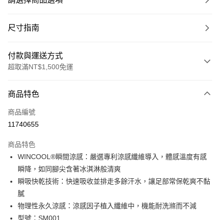
尺寸指南
付款與運送方式
超取滿NT$1,500免運
付款方式
商品特色
信用卡一次付款
商品編號
超商取貨付款
11740655
LINE Pay
商品特色
Apple Pay
WINCOOL®瞬間涼感：嚴選專利涼感纖維導入，體感溫度有感
瞬降，如同腳尖含著冰淇淋般清爽
ATM付款
瞬吸快乾技術：快速吸收並排走多餘汗水，讓足部常保乾爽不黏
膩
運送方式
物理性永久涼感：涼感因子植入纖維中，機能耐洗滌而不減
全家取貨付款
型號：SM001