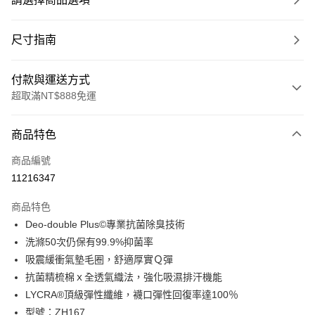
尺寸指南
付款與運送方式
超取滿NT$888免運
付款方式
商品特色
信用卡一次付款
商品編號
超商取貨付款
11216347
LINE Pay
商品特色
Apple Pay
Deo-double Plus©專業抗菌除臭技術
洗滌50次仍保有99.9%抑菌率
ATM付款
吸震緩衝氣墊毛圈，舒適厚實Ｑ彈
抗菌精梳棉ｘ全透氣織法，強化吸濕排汗機能
運送方式
LYCRA®頂級彈性纖維，襪口彈性回復率達100％
全家取貨付款
型號：ZH167