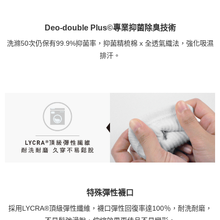
Deo-double Plus©專業抑菌除臭技術
洗滌50次仍保有99.9%抑菌率，抑菌精梳棉 x 全透氣織法，強化吸濕
排汗。
特殊彈性襪口
採用LYCRA®頂級彈性纖維，襪口彈性回復率達100％，耐洗耐磨，