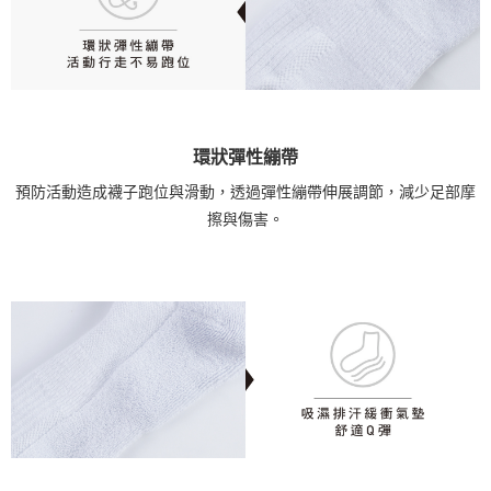
環狀彈性繃帶
預防活動造成襪子跑位與滑動，透過彈性繃帶伸展調節，減少足部摩
擦與傷害。