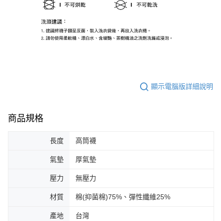
顯示電腦版詳細說明
商品規格
長度
高筒襪
氣墊
厚氣墊
壓力
無壓力
材質
棉(抑菌棉)75%、彈性纖維25%
產地
台灣