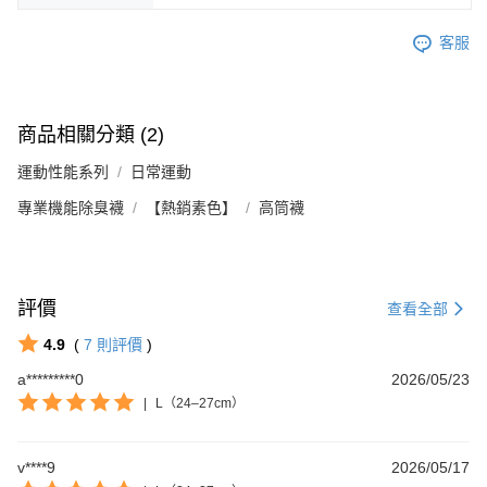
客服
商品相關分類 (2)
運動性能系列
日常運動
專業機能除臭襪
【熱銷素色】
高筒襪
評價
查看全部
4.9
(
7
則評價
)
Footer客服
a*********0
2026/05/23
|
L（24–27cm）
【新好友再領好禮】
本月限定！加入會員贈：
🎁購物金$200 🎁免運券
v****9
2026/05/17
立刻加入體驗：