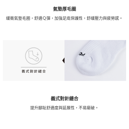
氣墊厚毛圈
緩衝氣墊毛圈，舒適Ｑ彈，加強足底保護性，舒緩壓力與疲勞感。
義式對針縫合
提升腳趾舒適度與延展性，不易磨破。