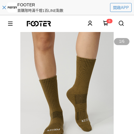
FOOTER
開啟APP
首購限時滿千贈1百LINE點數
0
1
/
6