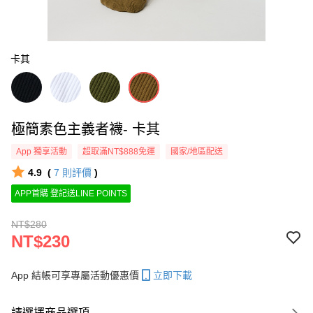
卡其
極簡素色主義者襪- 卡其
App 獨享活動
超取滿NT$888免運
國家/地區配送
4.9
(
7
則評價
)
APP首購 登記送LINE POINTS
NT$280
NT$230
App 結帳可享專屬活動優惠價
立即下載
請選擇商品選項