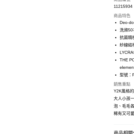
11215934
超商取貨
商品特色
LINE Pay
Deo-d
洗滌50
Apple Pay
抗菌精
ATM付款
紗線結
LYC
THE PO
運送方式
elemen
全家取貨
型號：P
每筆NT$1
銷售重點
Y2K風格
付款後全
大人小孩
每筆NT$1
泡、毛毛
7-11取貨
稀有又可
每筆NT$1
付款後7-1
商品相關分