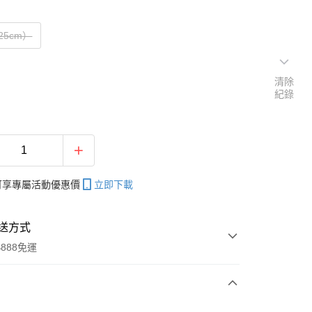
25cm）
清除
紀錄
帳可享專屬活動優惠價
立即下載
送方式
888免運
次付款