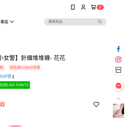
0
員專區
小女警】針織堆堆襪- 花花
活動
超取滿NT$888免運
則評價
)
記送LINE POINTS
80