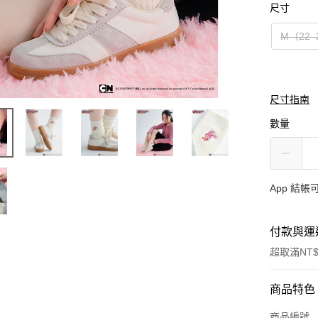
尺寸
M（22–
尺寸指南
數量
App 結
付款與運
超取滿NT$
付款方式
商品特色
信用卡一
商品編號