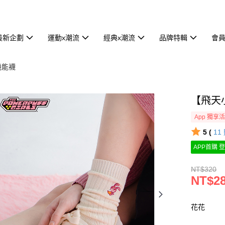
最新企劃
運動x潮流
經典x潮流
品牌特輯
會
機能襪
【飛天
App 獨享
5 (
11
APP首購 登
NT$320
NT$2
花花