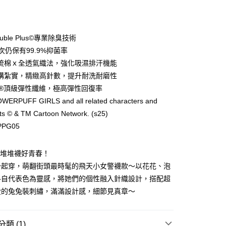
付款
ouble Plus©專業除臭技術
次仍保有99.9%抑菌率
梳棉ｘ全透氣織法，強化吸濕排汗機能
構紮實，精緻高針數，提升耐洗耐磨性
RA®頂級彈性纖維，極高彈性回復率
WERPUFF GIRLS and all related characters and
ts © & TM Cartoon Network. (s25)
付款
PG05
00，滿NT$888(含以上)免運費
的堆堆襪好青春！
家取貨
一起穿，萌翻街頭最時髦的飛天小女警襪款～以花花、泡
00，滿NT$888(含以上)免運費
各自代表色為靈感，將她們的個性融入針織設計，搭配超
付款
愛的兔兔裝刺繡，滿滿設計感，細節見真章～
00，滿NT$888(含以上)免運費
1取貨
類 (1)