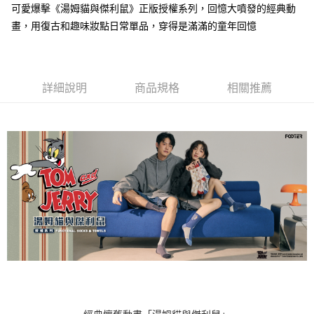
可愛爆擊《湯姆貓與傑利鼠》正版授權系列，回憶大噴發的經典動
每筆NT$100，滿NT$1,500(含以上)免運費
畫，用復古和趣味妝點日常單品，穿得是滿滿的童年回憶
付款後7-11取貨
每筆NT$100，滿NT$1,500(含以上)免運費
宅配
詳細說明
商品規格
相關推薦
每筆NT$100，滿NT$1,500(含以上)免運費
宅配-離島
每筆NT$150，滿NT$1,500(含以上)免運費