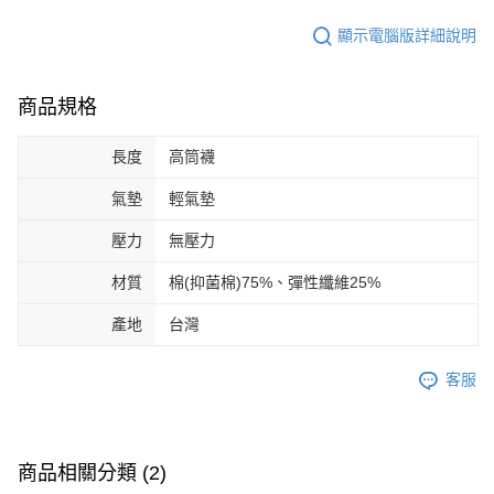
顯示電腦版詳細說明
商品規格
長度
高筒襪
氣墊
輕氣墊
壓力
無壓力
材質
棉(抑菌棉)75%、彈性纖維25%
產地
台灣
客服
商品相關分類 (2)