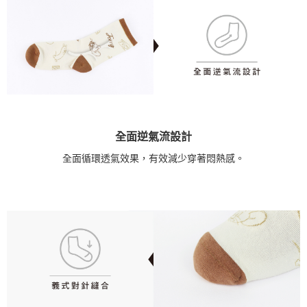
全面逆氣流設計
全面循環透氣效果，有效減少穿著悶熱感。