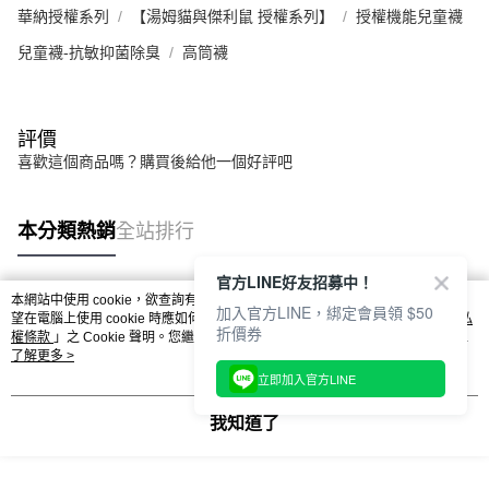
Footer客服
華納授權系列
【湯姆貓與傑利鼠 授權系列】
授權機能兒童襪
兒童襪-抗敏抑菌除臭
高筒襪
【新好友再領好禮】
本月限定！加入會員贈：
🎁購物金$200 🎁免運券
立刻加入體驗：
評價
https://www.footer.com.tw/page/membe
喜歡這個商品嗎？購買後給他一個好評吧
回覆至 Footer客服
本分類熱銷
全站排行
官方LINE好友招募中！
本網站中使用 cookie，欲查詢有關本網站使用 cookie 方式之詳情，及若您不希
加入官方LINE，綁定會員領 $50
熱門標籤
望在電腦上使用 cookie 時應如何變更電腦的 cookie 設定，請參閱本網站「
隱私
折價券
權條款
」之 Cookie 聲明。您繼續使用本網站即表示您同意本公司得按本網站使
用條款之 Cookie 聲明使用 cookie。
了解更多 >
立即加入官方LINE
我知道了