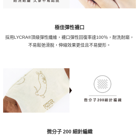
極佳彈性襪口
採用LYCRA®頂級彈性纖維，襪口彈性回復率達100％，耐洗耐磨，
不易鬆弛滑脫，伸縮效果更佳且不易變形。
微分子 200 細針編織