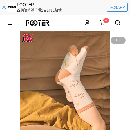
FOOTER
開啟APP
首購限時滿千贈1百LINE點數
0
1
/
7