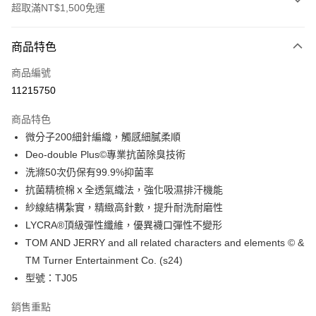
超取滿NT$1,500免運
付款方式
商品特色
信用卡一次付款
商品編號
超商取貨付款
11215750
LINE Pay
商品特色
Apple Pay
微分子200細針編織，觸感細膩柔順
Deo-double Plus©專業抗菌除臭技術
ATM付款
洗滌50次仍保有99.9%抑菌率
抗菌精梳棉ｘ全透氣織法，強化吸濕排汗機能
運送方式
紗線結構紮實，精緻高針數，提升耐洗耐磨性
全家取貨付款
LYCRA®頂級彈性纖維，優異襪口彈性不變形
每筆NT$100，滿NT$1,500(含以上)免運費
TOM AND JERRY and all related characters and elements © &
TM Turner Entertainment Co. (s24)
付款後全家取貨
型號：TJ05
每筆NT$100，滿NT$1,500(含以上)免運費
銷售重點
7-11取貨付款