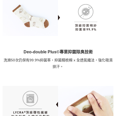
Deo-double Plus©專業抑菌除臭技術
洗滌50次仍保有99.9%抑菌率，抑菌精梳棉 x 全透氣織法，強化吸濕
排汗。