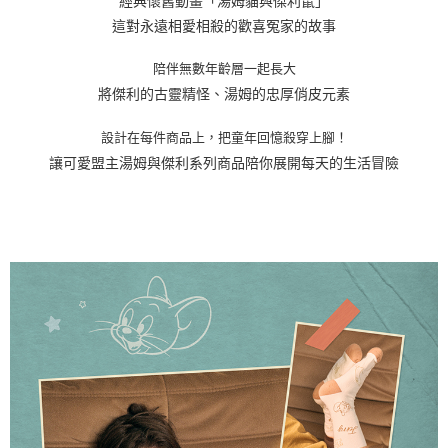
經典懷舊動畫「湯姆貓與傑利鼠」
這對永遠相愛相殺的歡喜冤家的故事
陪伴無數年齡層一起長大
將傑利的古靈精怪、湯姆的忠厚俏皮元素
設計在每件商品上，把童年回憶殺穿上腳！
讓可愛盟主湯姆與傑利系列商品陪你展開每天的生活冒險