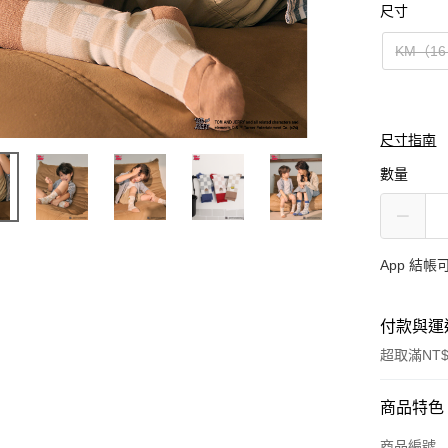
尺寸
KM（16
尺寸指南
數量
App 結
付款與運
超取滿NT$
付款方式
商品特色
信用卡一
商品編號