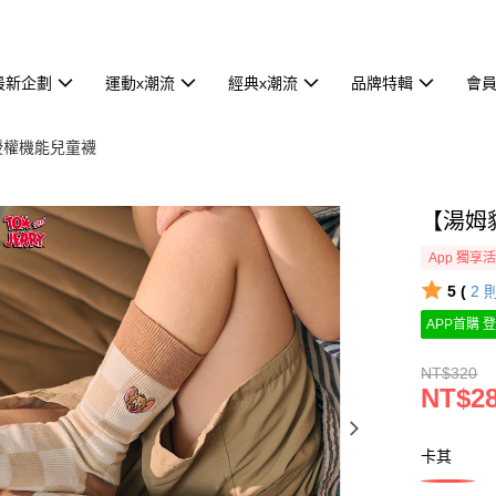
最新企劃
運動x潮流
經典x潮流
品牌特輯
會
授權機能兒童襪
【湯姆
App 獨享
5 (
2
APP首購 登
NT$320
NT$2
卡其