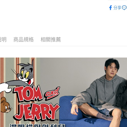
華納授權
每筆NT$1
分享
兒童襪-抗
宅配
每筆NT$1
宅配-離島
說明
商品規格
相關推薦
每筆NT$1