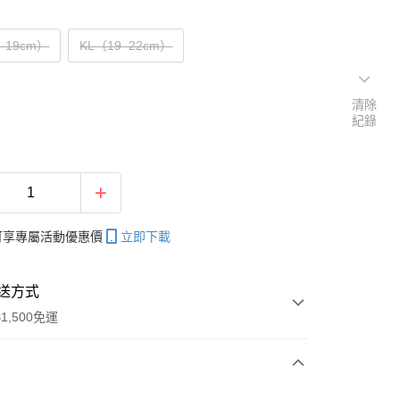
–19cm）
KL（19–22cm）
清除
紀錄
帳可享專屬活動優惠價
立即下載
送方式
1,500免運
次付款