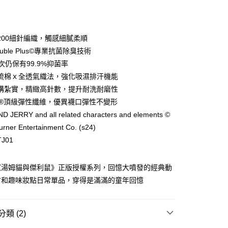
付款
200細針編織，觸感細膩柔順
ouble Plus©專業抗菌除臭技術
次仍保有99.9%抑菌率
梳棉ｘ全透氣織法，強化吸濕排汗機能
構紮實，精緻高針數，提升耐洗耐磨性
RA®頂級彈性纖維，優異襪口彈性不變形
D JERRY and all related characters and elements ©
付款
rner Entertainment Co. (s24)
00，滿NT$1,500(含以上)免運費
J01
家取貨
《湯姆貓與傑利鼠》正版授權系列，回憶大噴發的經典動
00，滿NT$1,500(含以上)免運費
古和趣味妝點日常單品，穿得是滿滿的童年回憶
付款
00，滿NT$1,500(含以上)免運費
類 (2)
1取貨