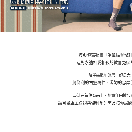
經典懷舊動畫「湯姆貓與傑
這對永遠相愛相殺的歡喜冤家
陪伴無數年齡層一起長大
將傑利的古靈精怪、湯姆的忠厚
設計在每件商品上，把童年回憶殺
讓可愛盟主湯姆與傑利系列商品陪你展