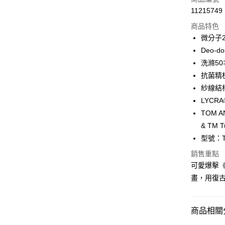
11215749
超商取貨
商品特色
LINE Pay
微分子
Deo-d
Apple Pay
洗滌50
ATM付款
抗菌精
紗線結
LYC
運送方式
TOM AN
全家取貨
& TM Tu
每筆NT$1
型號：T
銷售重點
付款後全
可愛爆擊
每筆NT$1
畫，用復
7-11取貨
每筆NT$1
商品相關分
付款後7-1