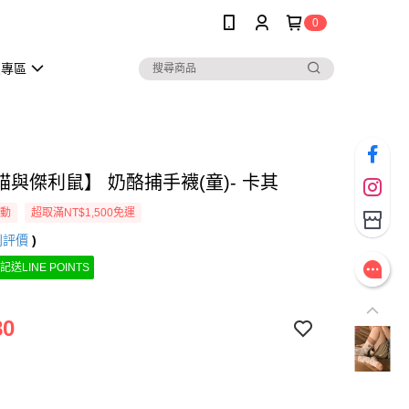
0
員專區
貓與傑利鼠】 奶酪捕手襪(童)- 卡其
活動
超取滿NT$1,500免運
則評價
)
記送LINE POINTS
80