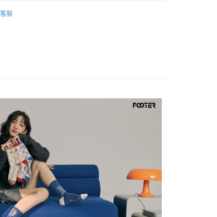
系列
【湯姆貓與傑利鼠 授權系列】
授權機能兒童襪
00，滿NT$1,500(含以上)免運費
客服
敏抑菌除臭
高筒襪
00，滿NT$1,500(含以上)免運費
50，滿NT$1,500(含以上)免運費