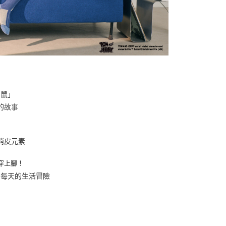
利鼠」
的故事
俏皮元素
穿上腳！
開每天的生活冒險