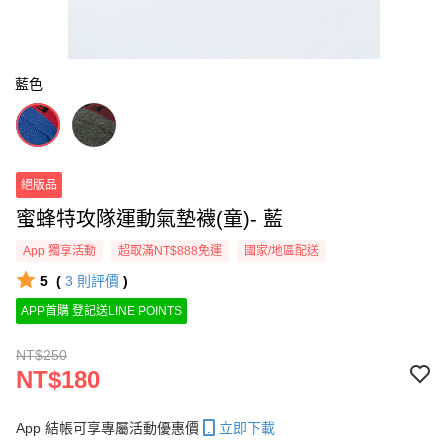
藍色
絕版品
蜜蜂特攻隊運動氣墊襪(童)- 藍
App 獨享活動
超取滿NT$888免運
國家/地區配送
5
(
3
則評價
)
APP首購 登記送LINE POINTS
NT$250
NT$180
App 結帳可享專屬活動優惠價
立即下載