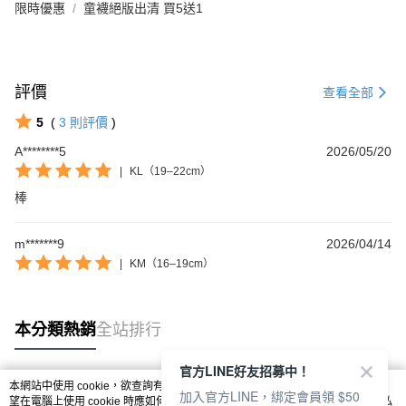
限時優惠
童襪絕版出清 買5送1
評價
查看全部
5
(
3
則評價
)
Footer客服
A********5
2026/05/20
|
KL（19–22cm）
【新好友再領好禮】
棒
本月限定！加入會員贈：
🎁購物金$200 🎁免運券
m*******9
2026/04/14
立刻加入體驗：
|
KM（16–19cm）
https://www.footer.com.tw/page/membe
回覆至 Footer客服
本分類熱銷
全站排行
官方LINE好友招募中！
本網站中使用 cookie，欲查詢有關本網站使用 cookie 方式之詳情，及若您不希
加入官方LINE，綁定會員領 $50
熱門標籤
望在電腦上使用 cookie 時應如何變更電腦的 cookie 設定，請參閱本網站「
隱私