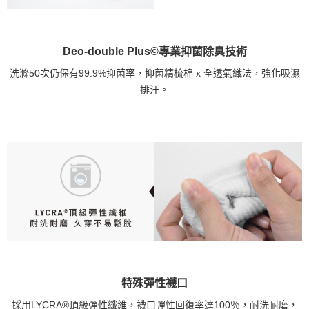
Deo-double Plus©專業抑菌除臭技術
洗滌50次仍保有99.9%抑菌率，抑菌精梳棉 x 全透氣織法，強化吸濕
排汗。
特殊彈性襪口
採用LYCRA®頂級彈性纖維，襪口彈性回復率達100％，耐洗耐磨，