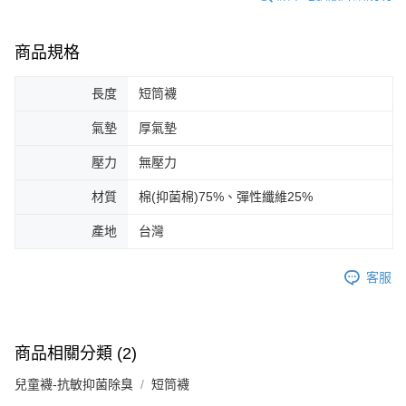
商品規格
長度
短筒襪
氣墊
厚氣墊
壓力
無壓力
材質
棉(抑菌棉)75%、彈性纖維25%
產地
台灣
客服
商品相關分類 (2)
兒童襪-抗敏抑菌除臭
短筒襪