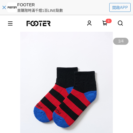
FOOTER
開啟APP
首購限時滿千贈1百LINE點數
0
1
/
4