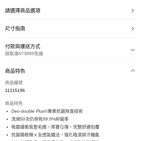
請選擇商品選項
尺寸指南
付款與運送方式
超取滿NT$888免運
付款方式
商品特色
信用卡一次付款
商品編號
超商取貨付款
11215196
LINE Pay
商品特色
Apple Pay
Deo-double Plus©專業抗菌除臭技術
洗滌50次仍保有99.9%抑菌率
ATM付款
吸震緩衝氣墊毛圈，厚實Ｑ彈，完整舒適包覆
抗菌精梳棉ｘ全透氣織法，強化吸濕排汗機能
運送方式