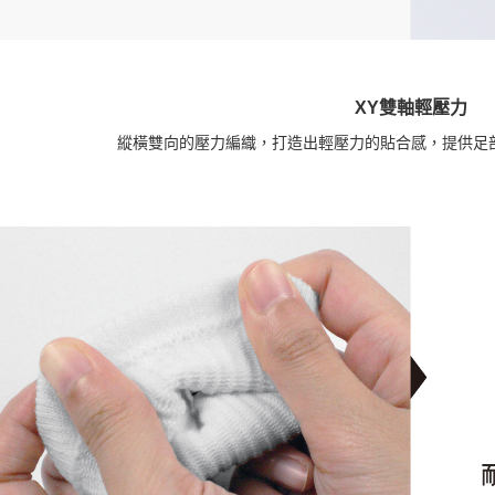
XY雙軸輕壓力
縱橫雙向的壓力編織，打造出輕壓力的貼合感，提供足