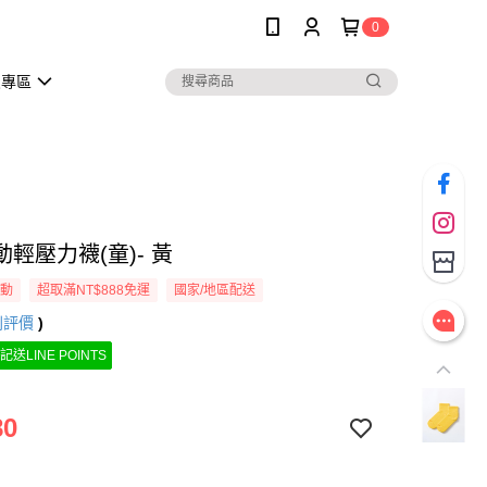
0
員專區
輕壓力襪(童)- 黃
活動
超取滿NT$888免運
國家/地區配送
則評價
)
記送LINE POINTS
80