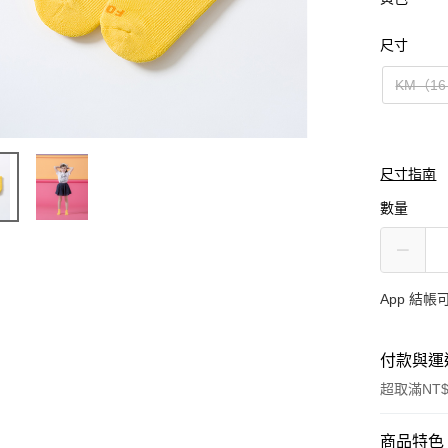
尺寸
KM（16
尺寸指南
數量
App 結
付款與運
超取滿NT$
付款方式
商品特色