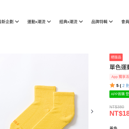
最新企劃
運動x潮流
經典x潮流
品牌特輯
會
絕版品
單色運動
App 獨享
5 (
2
APP首購 登
NT$380
NT$1
黃色