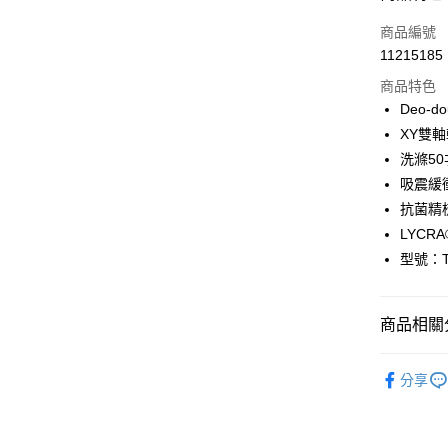
信用卡一
商品編號
11215185
超商取貨
商品特色
LINE Pay
Deo-d
XY雙
Apple Pay
洗滌50
ATM付款
吸震緩
抗菌精
LYC
運送方式
型號：T
全家取貨
每筆NT$1
商品相關分
付款後全
兒童襪-抗
每筆NT$1
分享
限時優惠
7-11取貨
每筆NT$1