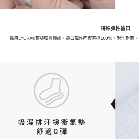
特殊彈性襪口
採用LYCRA®頂級彈性纖維，襪口彈性回復率達100％，耐洗耐