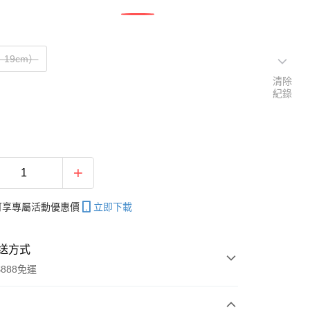
–19cm）
清除
紀錄
帳可享專屬活動優惠價
立即下載
送方式
888免運