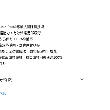
次付款
付款
ouble Plus©專業抗菌除臭技術
軸輕壓力，有效減緩足部疲勞
次仍保有99.9%抑菌率
衝氣墊毛圈，舒適厚實Ｑ彈
梳棉ｘ全透氣織法，強化吸濕排汗機能
RA®頂級彈性纖維，襪口彈性回復率達100％
184
付款
00，滿NT$888(含以上)免運費
類 (2)
家取貨
敏抑菌除臭
短筒襪
00，滿NT$888(含以上)免運費
客服
童襪絕版出清 買5送1
付款
00，滿NT$888(含以上)免運費