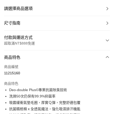
請選擇商品選項
尺寸指南
付款與運送方式
超取滿NT$888免運
付款方式
商品特色
信用卡一次付款
商品編號
超商取貨付款
11215160
LINE Pay
商品特色
Apple Pay
Deo-double Plus©專業抗菌除臭技術
洗滌50次仍保有99.9%抑菌率
ATM付款
吸震緩衝氣墊毛圈，厚實Ｑ彈，完整舒適包覆
抗菌精梳棉ｘ全透氣織法，強化吸濕排汗機能
運送方式