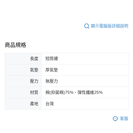
顯示電腦版詳細說明
商品規格
長度
短筒襪
氣墊
厚氣墊
壓力
無壓力
材質
棉(抑菌棉)75%、彈性纖維25%
產地
台灣
客服