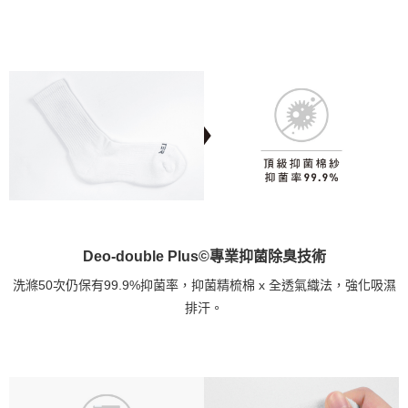
Deo-double Plus©專業抑菌除臭技術
洗滌50次仍保有99.9%抑菌率，抑菌精梳棉 x 全透氣織法，強化吸濕
排汗。