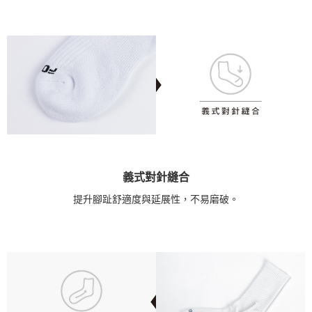
義式對針縫合
提升腳趾舒適度與延展性，不易磨破。