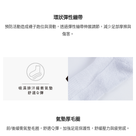
環狀彈性繃帶
預防活動造成襪子跑位與滑動，透過彈性繃帶伸展調節，減少足部摩擦與
傷害。
氣墊厚毛圈
前/後緩衝氣墊毛圈，舒適Ｑ彈，加強足底保護性，舒緩壓力與疲勞感。