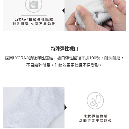
特殊彈性襪口
採用LYCRA®頂級彈性纖維，襪口彈性回復率達100％，耐洗耐磨，
不易鬆弛滑脫，伸縮效果更佳且不易變形。