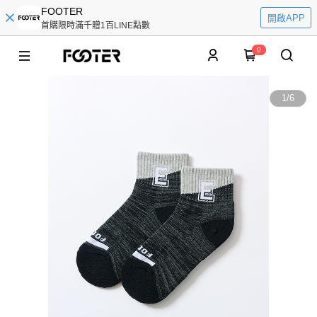
FOOTER
開啟APP
首購限時滿千贈1百LINE點數
0
1
/
6