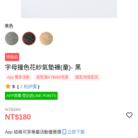
黑色
絕版品
字母撞色花紗氣墊襪(童)- 黑
App 獨享活動
超取滿NT$888免運
國家/地區配送
5
(
2
則評價
)
APP首購 登記送LINE POINTS
NT$250
NT$180
App 結帳可享專屬活動優惠價
立即下載