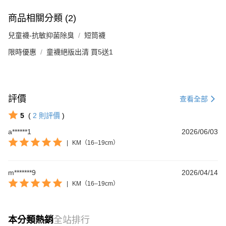
商品相關分類 (2)
兒童襪-抗敏抑菌除臭
短筒襪
限時優惠
童襪絕版出清 買5送1
評價
查看全部
5
(
2
則評價
)
a******1
2026/06/03
|
KM（16–19cm）
m*******9
2026/04/14
|
KM（16–19cm）
本分類熱銷
全站排行