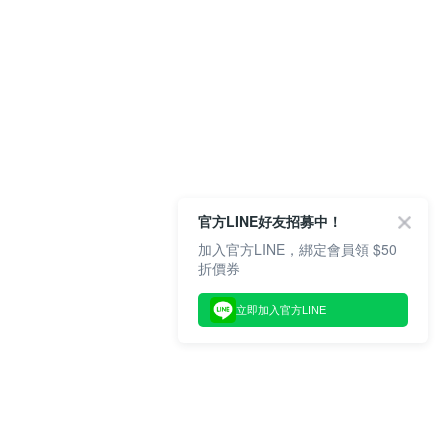
官方LINE好友招募中！
加入官方LINE，綁定會員領 $50
折價券
立即加入官方LINE