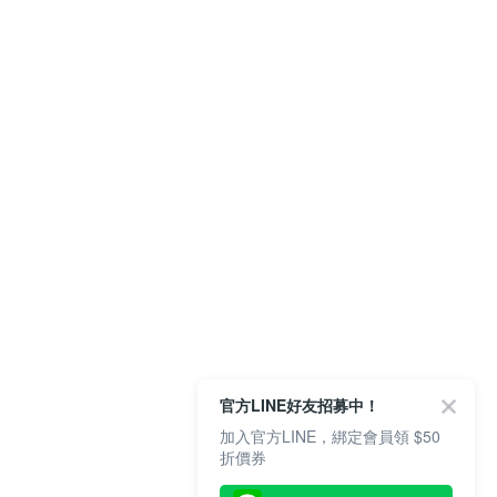
官方LINE好友招募中！
加入官方LINE，綁定會員領 $50
折價券