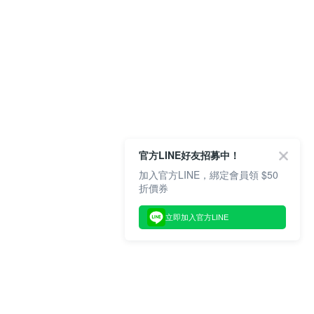
官方LINE好友招募中！
加入官方LINE，綁定會員領 $50
折價券
立即加入官方LINE