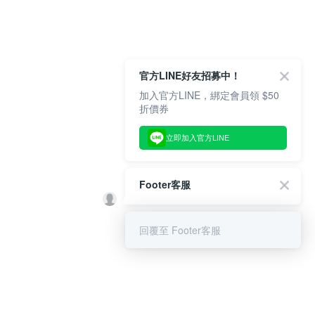
官方LINE好友招募中！
加入官方LINE，綁定會員領 $50
折價券
立即加入官方LINE
Footer客服
回覆至 Footer客服