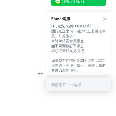
立即加入官方LINE
Footer客服
Hi，歡迎來到FOOTER👋
開始逛逛之前，邀請您註冊綁定會
員，好處多多！
📱隨時確認會員權益
📩不再漏接訂單訊息
🎁領取新好友見面禮
如果您有任何想詢問的問題，請右
滑點選「客服小幫手」按鈕，我們
會盡力為您服務。
回覆至 Footer客服