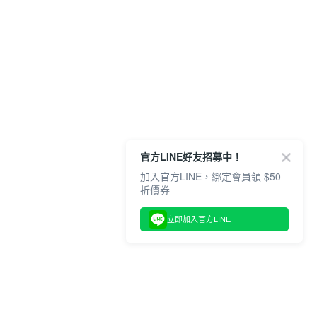
官方LINE好友招募中！
加入官方LINE，綁定會員領 $50
折價券
立即加入官方LINE