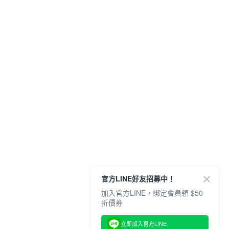
官方LINE好友招募中！
加入官方LINE，綁定會員領 $50
折價券
立即加入官方LINE