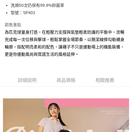
洗滌50次仍保有99.9%抑菌率
付款後全家取貨
型號：SP401
每筆NT$100，滿NT$888(含以上)免運費
銷售重點
7-11取貨付款
為匹克球量身打造，在輕壓力支撐與氣墊輕柔防護的平衡中，流暢
每筆NT$100，滿NT$888(含以上)免運費
完成每一次位移與擊球，輕鬆掌握全場節奏，以簡潔線條勾勒襪身
付款後7-11取貨
輪廓，搭配明亮柔和的配色，讓襪子不只是運動場上的機能裝備，
每筆NT$100，滿NT$888(含以上)免運費
更是你運動風尚與質感生活的風格延伸。
宅配
每筆NT$100，滿NT$888(含以上)免運費
詳細說明
商品規格
相關推薦
宅配-離島
每筆NT$150，滿NT$888(含以上)免運費
國際運送
查看運費