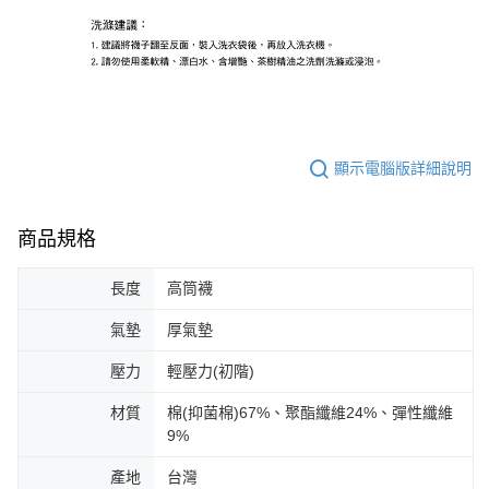
顯示電腦版詳細說明
商品規格
長度
高筒襪
氣墊
厚氣墊
壓力
輕壓力(初階)
材質
棉(抑菌棉)67%、聚酯纖維24%、彈性纖維
9%
產地
台灣