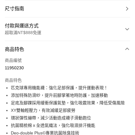
尺寸指南
付款與運送方式
超取滿NT$888免運
付款方式
商品特色
信用卡一次付款
商品編號
超商取貨付款
11950230
LINE Pay
商品特色
Apple Pay
匹克球專用機能襪：強化足部保護，提升運動表現！
添加特殊防滑紗，提升前腳掌著地時防護，加速移動
ATM付款
足底及腳踝採用緩衝保護氣墊，強化吸震效果，降低受傷風險
XY雙軸輕壓力，有效減緩足部疲勞
運送方式
環狀彈性繃帶，減少活動造成襪子滑動跑位
全家取貨付款
抗菌精梳棉ｘ全透氣織法，強化吸濕排汗機能
每筆NT$100，滿NT$888(含以上)免運費
Deo-double Plus©專業抗菌除臭技術