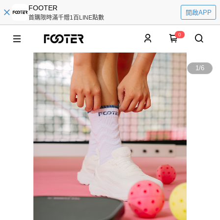
FOOTER
開啟APP
首購限時滿千贈1百LINE點數
0
1
/
6