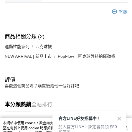
客服
商品相關分類 (2)
Footer客服
運動性能系列
匹克球襪
NEW ARRIVAL | 新品上市
PopFlow．匹克球與持拍運動襪
【新好友再領好禮】
本月限定！加入會員贈：
🎁購物金$200 🎁免運券
立刻加入體驗：
評價
https://www.footer.com.tw/page/membe
喜歡這個商品嗎？購買後給他一個好評吧
回覆至 Footer客服
本分類熱銷
全站排行
官方LINE好友招募中！
本網站中使用 cookie，欲查詢有關本網站使用 cookie 方式之詳情，及若您不希
加入官方LINE，綁定會員領 $50
熱門標籤
望在電腦上使用 cookie 時應如何變更電腦的 cookie 設定，請參閱本網站「
隱私