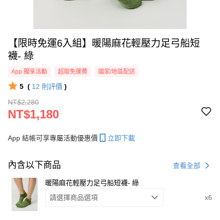
【限時免運6入組】暖陽麻花輕壓力足弓船短
襪- 綠
App 獨享活動
超取免運費
國家/地區配送
5
(
12
則評價
)
NT$2,280
NT$1,180
App 結帳可享專屬活動優惠價
立即下載
內含以下商品
查看全部
暖陽麻花輕壓力足弓船短襪- 綠
請選擇商品選項
x6