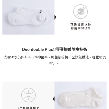
Deo-double Plus©專業抑菌除臭技術
洗滌50次仍保有99.9%抑菌率，抑菌精梳棉 x 全透氣織法，強化吸濕
排汗。