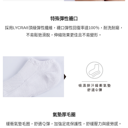
特殊彈性襪口
採用LYCRA®頂級彈性纖維，襪口彈性回復率達100％，耐洗耐磨，
不易鬆弛滑脫，伸縮效果更佳且不易變形。
氣墊厚毛圈
緩衝氣墊毛圈，舒適Ｑ彈，加強足底保護性，舒緩壓力與疲勞感。