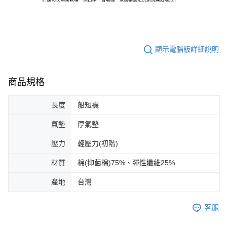
顯示電腦版詳細說明
商品規格
長度
船短襪
氣墊
厚氣墊
壓力
輕壓力(初階)
材質
棉(抑菌棉)75%、彈性纖維25%
產地
台灣
客服