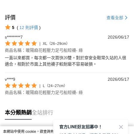
評價
查看全部
5
(
12
則評價
)
s*********7
2026/06/17
|
XL（26–29cm）
商品名稱：暖陽麻花輕壓力足弓船短襪- 綠
一直以來都買，每次都一次買快20雙。對於穿安全鞋常久站的人很
適合，相對於市面上其他襪子較耐磨不容易破損。
v****9
2026/05/17
|
L（24–27cm）
商品名稱：暖陽麻花輕壓力足弓船短襪- 綠
本分類熱銷
全站排行
官方LINE好友招募中！
本網站中使用 cookie，欲查詢有關本網站使用 cookie 方式之詳情，及若您不希