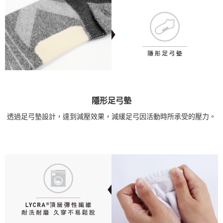
隱形足弓墊
透過足弓墊設計，達到減壓效果，減緩足弓因活動時所承受的壓力。