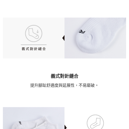
義式對針縫合
提升腳趾舒適度與延展性，不易磨破。