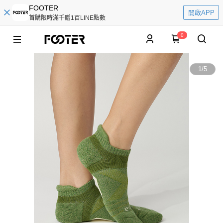
FOOTER
開啟APP
首購限時滿千贈1百LINE點數
0
1
/
5