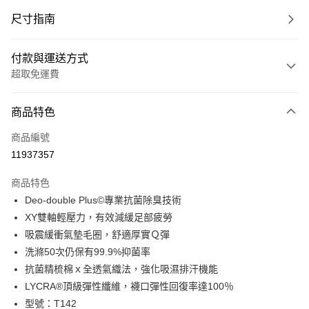
尺寸指南
付款與運送方式
超取免運費
付款方式
商品特色
信用卡一次付款
商品編號
超商取貨付款
11937357
LINE Pay
商品特色
Apple Pay
Deo-double Plus©專業抗菌除臭技術
XY雙軸輕壓力，有效減緩足部疲勞
ATM付款
吸震緩衝氣墊毛圈，舒適厚實Ｑ彈
洗滌50次仍保有99.9%抑菌率
運送方式
抗菌精梳棉ｘ全透氣織法，強化吸濕排汗機能
全家取貨付款(免運)
LYCRA®頂級彈性纖維，襪口彈性回復率達100％
免運費
型號：T142