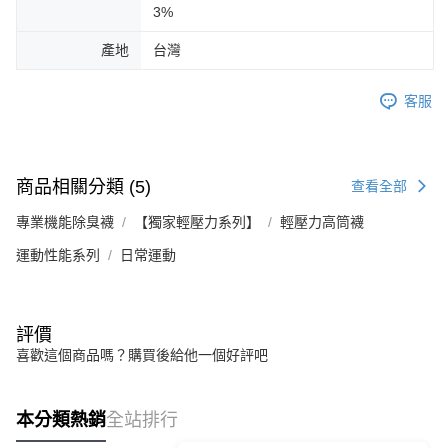
3%
產地
台灣
客服
商品相關分類 (5)
查看全部
Footer客服
專業機能除臭襪
【獨家輕壓力系列】
輕壓力高筒襪
運動性能系列
日常運動
【新好友再領好禮】
本月限定！加入會員贈：
🎁購物金$200 🎁免運券
立刻加入體驗：
評價
https://www.footer.com.tw/page/membe
喜歡這個商品嗎？購買後給他一個好評吧
回覆至 Footer客服
本分類熱銷
全站排行