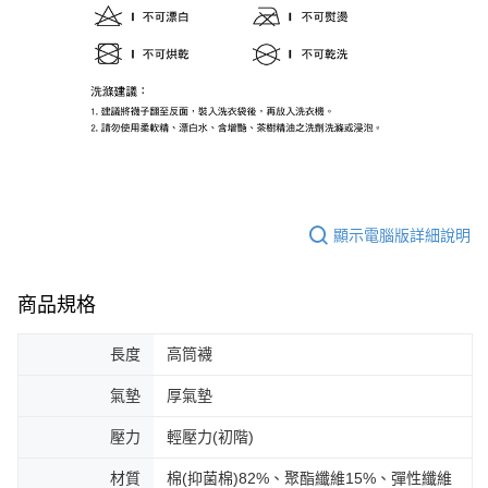
顯示電腦版詳細說明
商品規格
長度
高筒襪
氣墊
厚氣墊
壓力
輕壓力(初階)
材質
棉(抑菌棉)82%、聚酯纖維15%、彈性纖維