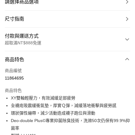
請選擇商品選項
尺寸指南
付款與運送方式
超取滿NT$888免運
付款方式
商品特色
信用卡一次付款
商品編號
超商取貨付款
11864695
LINE Pay
商品特色
Apple Pay
XY雙軸輕壓力，有效減緩足部疲勞
全襪底吸震緩衝氣墊，厚實Ｑ彈，減緩落地衝擊與疲勞感
ATM付款
環狀彈性繃帶，減少活動造成襪子跑位與滑動
Deo-double Plus©專業抑菌除臭技術，洗滌50次仍保有99.9%抑
運送方式
菌率
全家取貨付款