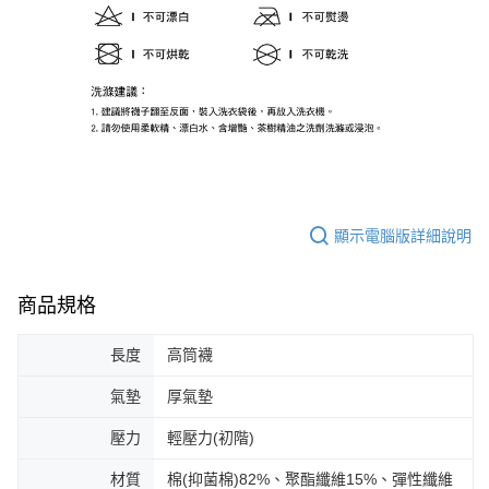
顯示電腦版詳細說明
商品規格
長度
高筒襪
氣墊
厚氣墊
壓力
輕壓力(初階)
材質
棉(抑菌棉)82%、聚酯纖維15%、彈性纖維