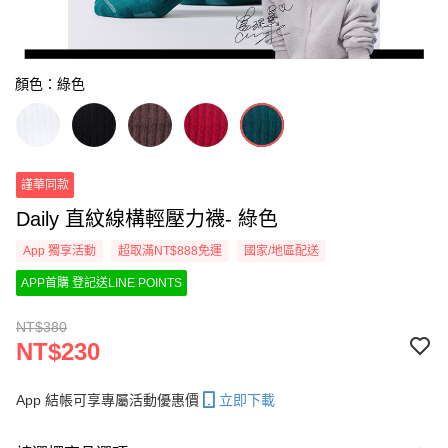
顏色：綠色
謹華同款
Daily 直紋線構輕壓力襪- 綠色
App 獨享活動
超取滿NT$888免運
國家/地區配送
APP首購 登記送LINE POINTS
NT$380
NT$230
App 結帳可享專屬活動優惠價
立即下載