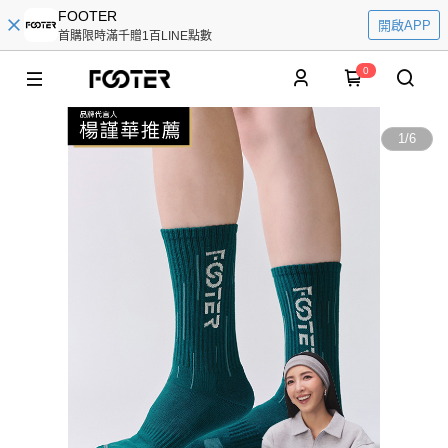
FOOTER
開啟APP
首購限時滿千贈1百LINE點數
0
1
/
6