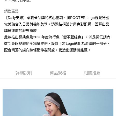
型號：LH401
每筆NT$100，滿NT$888(含以上)免運費
銷售重點
付款後全家取貨
【Daily支線】承載著品牌的核心靈魂，將FOOTER Logo視覺符號
每筆NT$100，滿NT$888(含以上)免運費
完美融合入日常與機能美學，透過結構設計與色彩配置，詮釋出品
牌辨識度的經典襪款。
7-11取貨付款
此款推出經典色及2026年度流行色「變革藍綠色」，滿足從低調內
每筆NT$100，滿NT$888(含以上)免運費
斂到亮眼點綴的全場景穿搭，設計上將Logo轉化為流線的一部分，
付款後7-11取貨
配合俐落的縱向線條延伸襪筒處，營造出運動機能感。
每筆NT$100，滿NT$888(含以上)免運費
宅配
每筆NT$100，滿NT$888(含以上)免運費
詳細說明
商品規格
相關推薦
宅配-離島
每筆NT$150，滿NT$888(含以上)免運費
國際運送
查看運費