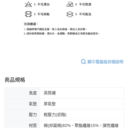
顯示電腦版詳細說明
商品規格
長度
高筒襪
氣墊
厚氣墊
壓力
輕壓力(初階)
材質
棉(抑菌棉)82%、聚酯纖維15%、彈性纖維