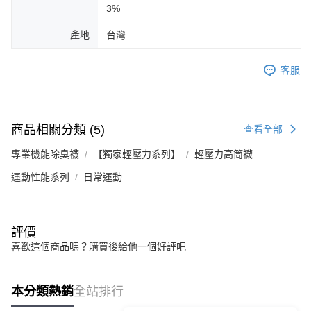
3%
產地
台灣
客服
商品相關分類 (5)
查看全部
Footer客服
專業機能除臭襪
【獨家輕壓力系列】
輕壓力高筒襪
運動性能系列
日常運動
【新好友再領好禮】
本月限定！加入會員贈：
🎁購物金$200 🎁免運券
立刻加入體驗：
評價
https://www.footer.com.tw/page/membe
喜歡這個商品嗎？購買後給他一個好評吧
回覆至 Footer客服
本分類熱銷
全站排行