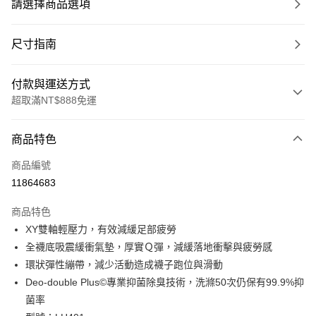
請選擇商品選項
尺寸指南
付款與運送方式
超取滿NT$888免運
付款方式
商品特色
信用卡一次付款
商品編號
超商取貨付款
11864683
LINE Pay
商品特色
Apple Pay
XY雙軸輕壓力，有效減緩足部疲勞
全襪底吸震緩衝氣墊，厚實Ｑ彈，減緩落地衝擊與疲勞感
ATM付款
環狀彈性繃帶，減少活動造成襪子跑位與滑動
Deo-double Plus©專業抑菌除臭技術，洗滌50次仍保有99.9%抑
運送方式
菌率
全家取貨付款