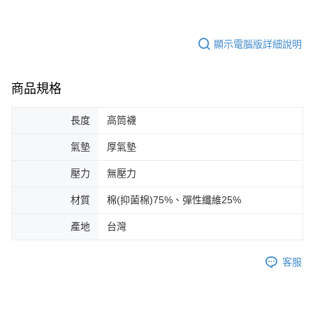
顯示電腦版詳細說明
商品規格
長度
高筒襪
氣墊
厚氣墊
壓力
無壓力
材質
棉(抑菌棉)75%、彈性纖維25%
產地
台灣
客服