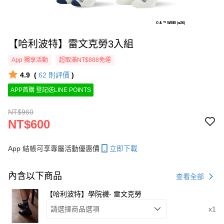
【哈利波特】雷文克勞3入組
App 獨享活動
超取滿NT$888免運
4.9
(
62
則評價
)
APP首購 登記送LINE POINTS
NT$960
NT$600
App 結帳可享專屬活動優惠價
立即下載
內含以下商品
查看全部
【哈利波特】學院襪- 雷文克勞
請選擇商品選項
x1