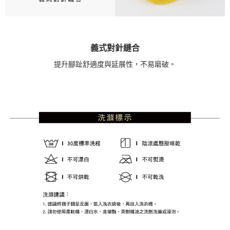
義式對針縫合
提升腳趾舒適度與延展性，不易磨破。