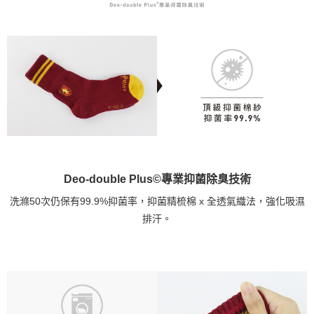
Deo-double Plus©專業抑菌除臭技術
洗滌50次仍保有99.9%抑菌率，抑菌精梳棉 x 全透氣織法，強化吸濕
排汗。