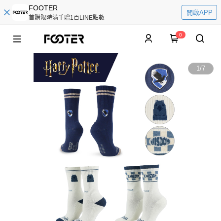
FOOTER
開啟APP
首購限時滿千贈1百LINE點數
0
1
/
7