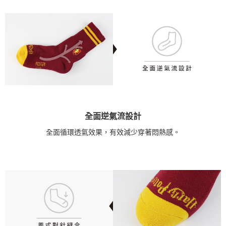
全面逆氣流設計
全面循環透氣效果，有效減少穿著悶熱感。