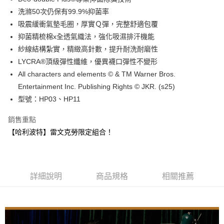
洗滌50次仍保有99.9%抑菌率
ATM付款
吸震緩衝氣墊毛圈，厚實Ｑ彈，完整舒適包覆
抑菌精梳棉x全透氣織法，強化吸濕排汗機能
運送方式
紗線結構紮實，精緻高針數，提升耐洗耐磨性
全家取貨付款
LYCRA®頂級彈性纖維，優異襪口彈性不變形
每筆NT$100，滿NT$888(含以上)免運費
All characters and elements © & TM Warner Bros.
Entertainment Inc. Publishing Rights © JKR. (s25)
付款後全家取貨
型號：HP03、HP11
每筆NT$100，滿NT$888(含以上)免運費
銷售重點
7-11取貨付款
【哈利波特】雷文克勞限定組合！
每筆NT$100，滿NT$888(含以上)免運費
付款後7-11取貨
每筆NT$100，滿NT$888(含以上)免運費
詳細說明
商品規格
相關推薦
宅配
每筆NT$100，滿NT$888(含以上)免運費
宅配-離島