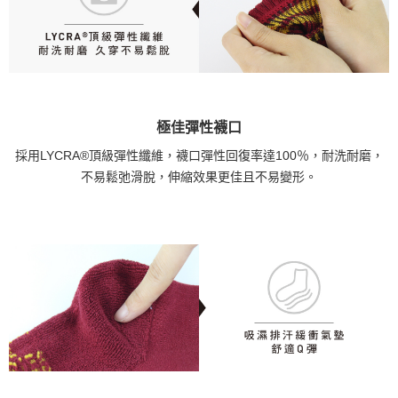
極佳彈性襪口
採用LYCRA®頂級彈性纖維，襪口彈性回復率達100％，耐洗耐磨，
不易鬆弛滑脫，伸縮效果更佳且不易變形。