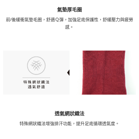
氣墊厚毛圈
前/後緩衝氣墊毛圈，舒適Ｑ彈，加強足底保護性，舒緩壓力與疲勞
感。
透氣網狀織法
特殊網狀織法增強排汗功能，提升足底循環透氣度。