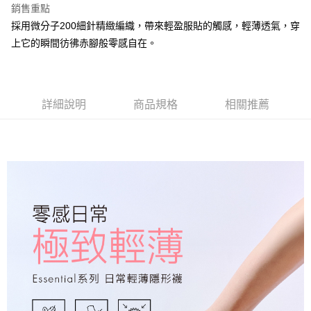
每筆NT$100，滿NT$888(含以上)免運費
銷售重點
採用微分子200細針精緻編織，帶來輕盈服貼的觸感，輕薄透氣，穿
付款後全家取貨
上它的瞬間彷彿赤腳般零感自在。
每筆NT$100，滿NT$888(含以上)免運費
7-11取貨付款
每筆NT$100，滿NT$888(含以上)免運費
詳細說明
商品規格
相關推薦
付款後7-11取貨
每筆NT$100，滿NT$888(含以上)免運費
宅配
每筆NT$100，滿NT$888(含以上)免運費
宅配-離島
每筆NT$150，滿NT$888(含以上)免運費
國際運送
查看運費