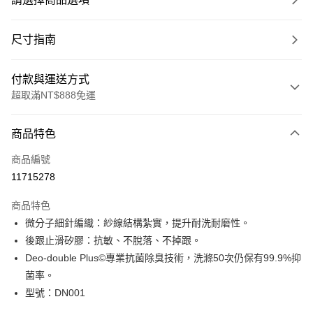
尺寸指南
付款與運送方式
超取滿NT$888免運
付款方式
商品特色
信用卡一次付款
商品編號
超商取貨付款
11715278
LINE Pay
商品特色
Apple Pay
微分子細針編織：紗線結構紮實，提升耐洗耐磨性。
後跟止滑矽膠：抗敏、不脫落、不掉跟。
ATM付款
Deo-double Plus©專業抗菌除臭技術，洗滌50次仍保有99.9%抑
菌率。
運送方式
型號：DN001
全家取貨付款