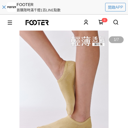
FOOTER
開啟APP
首購限時滿千贈1百LINE點數
0
1
/
7