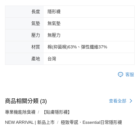
長度
隱形襪
氣墊
無氣墊
壓力
無壓力
材質
棉(抑菌棉)63%、彈性纖維37%
產地
台灣
客服
商品相關分類 (3)
查看全部
Footer客服
專業機能除臭襪
【貼膚隱形襪】
【新好友再領好禮】
NEW ARRIVAL | 新品上市
極致零感．Essential日常隱形襪
本月限定！加入會員贈：
🎁購物金$200 🎁免運券