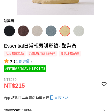
酪梨黃
Essential日常輕薄隱形襪- 酪梨黃
App 獨享活動
超取滿NT$888免運
國家/地區配送
3
(
1
則評價
)
APP首購 登記送LINE POINTS
NT$280
NT$215
App 結帳可享專屬活動優惠價
立即下載
請選擇商品選項