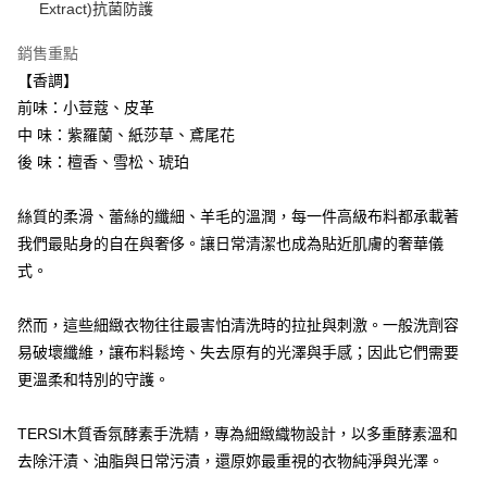
Extract)抗菌防護
7-11取貨付款
每筆NT$100，滿NT$888(含以上)免運費
銷售重點
【香調】
付款後7-11取貨
前味：小荳蔻、皮革
每筆NT$100，滿NT$888(含以上)免運費
中 味：紫羅蘭、紙莎草、鳶尾花
宅配
後 味：檀香、雪松、琥珀
每筆NT$100，滿NT$888(含以上)免運費
絲質的柔滑、蕾絲的纖細、羊毛的溫潤，每一件高級布料都承載著
宅配-離島
我們最貼身的自在與奢侈。讓日常清潔也成為貼近肌膚的奢華儀
每筆NT$150，滿NT$888(含以上)免運費
式。
國際運送
查看運費
然而，這些細緻衣物往往最害怕清洗時的拉扯與刺激。一般洗劑容
易破壞纖維，讓布料鬆垮、失去原有的光澤與手感；因此它們需要
更溫柔和特別的守護。
TERSI木質香氛酵素手洗精，專為細緻織物設計，以多重酵素溫和
去除汗漬、油脂與日常污漬，還原妳最重視的衣物純淨與光澤。