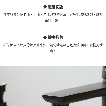
◆ 纖維養護
多重酵素分解血漬、汗漬、油漬與食物殘漬，避免毛球與鬆弛，維持
布料平整。
◆ 除臭抗菌
植萃柿單寧深入分解異味來源，葡萄糖酸氯己定有效抑菌，衣物更清
爽。