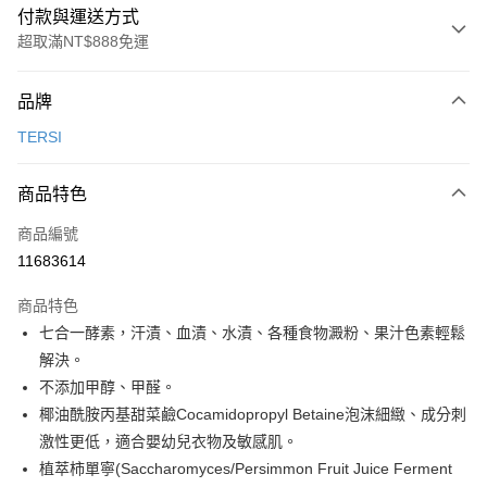
付款與運送方式
超取滿NT$888免運
付款方式
品牌
信用卡一次付款
TERSI
超商取貨付款
商品特色
LINE Pay
商品編號
Apple Pay
11683614
ATM付款
商品特色
運送方式
七合一酵素，汗漬、血漬、水漬、各種食物澱粉、果汁色素輕鬆
解決。
全家取貨付款
不添加甲醇、甲醛。
每筆NT$100，滿NT$888(含以上)免運費
椰油酰胺丙基甜菜鹼Cocamidopropyl Betaine泡沫細緻、成分刺
付款後全家取貨
激性更低，適合嬰幼兒衣物及敏感肌。
每筆NT$100，滿NT$888(含以上)免運費
植萃柿單寧(Saccharomyces/Persimmon Fruit Juice Ferment