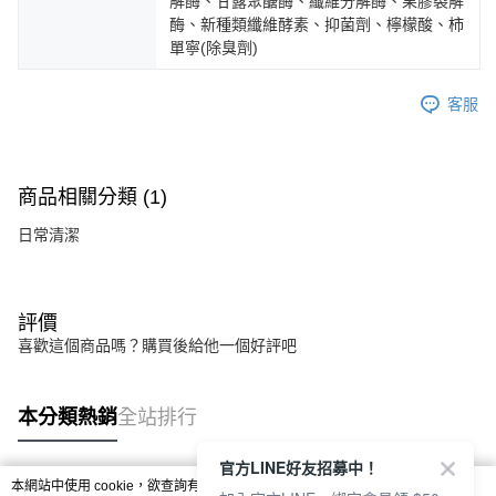
解酶、甘露聚醣酶、纖維分解酶、果膠裂解
酶、新種類纖維酵素、抑菌劑、檸檬酸、柿
單寧(除臭劑)
客服
Footer客服
商品相關分類 (1)
日常清潔
【新好友再領好禮】
本月限定！加入會員贈：
🎁購物金$200 🎁免運券
立刻加入體驗：
評價
https://www.footer.com.tw/page/membe
喜歡這個商品嗎？購買後給他一個好評吧
回覆至 Footer客服
本分類熱銷
全站排行
官方LINE好友招募中！
本網站中使用 cookie，欲查詢有關本網站使用 cookie 方式之詳情，及若您不希