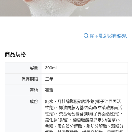
顯示電腦版詳細說明
商品規格
容量
300ml
保存期限
三年
產地
臺灣
成份
純水、月桂醇聚醚硫酸酯鈉(椰子油界面活
性劑)、椰油酰胺丙基甜菜鹼(甜菜鹼界面活
性劑)、癸基葡萄糖苷(非離子界面活性劑)、
氯化鈉(食鹽)、葡萄糖酸氯己定(抗菌劑)、
香精、蛋白質分解酶、脂肪分解酶、澱粉分