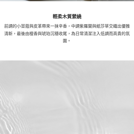
輕柔木質縈繞
前調的小荳蔻與皮革帶來一抹辛香，中調紫羅蘭與紙莎草交織出優雅
清新，最後由檀香與琥珀沉穩收尾，為日常清潔注入低調而高貴的氛
圍。