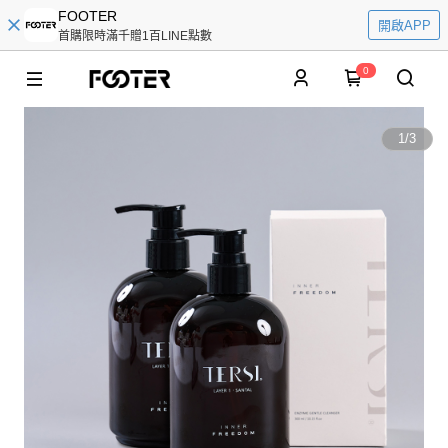
FOOTER
開啟APP
首購限時滿千贈1百LINE點數
0
1
/
3