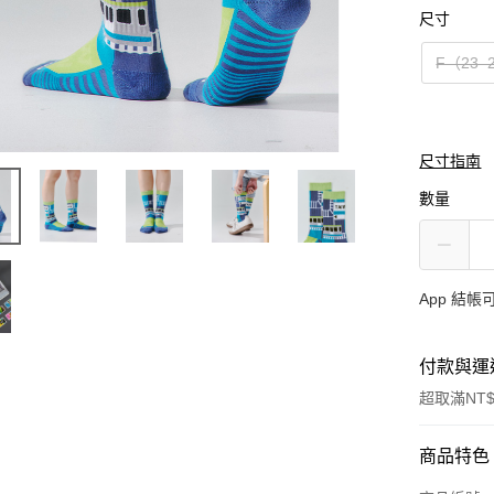
尺寸
F（23–
尺寸指南
數量
App 結
付款與運
超取滿NT$
付款方式
商品特色