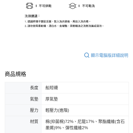
顯示電腦版詳細說明
商品規格
長度
船短襪
氣墊
厚氣墊
壓力
輕壓力(進階)
材質
棉(抑菌棉)72%、尼龍17%、聚酯纖維(含石
墨烯)9%、彈性纖維2%