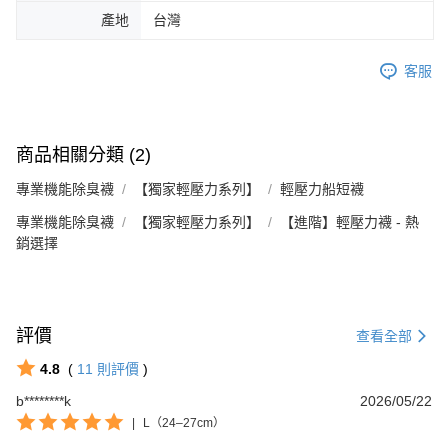
產地
台灣
客服
商品相關分類 (2)
專業機能除臭襪
【獨家輕壓力系列】
輕壓力船短襪
專業機能除臭襪
【獨家輕壓力系列】
【進階】輕壓力襪 - 熱
銷選擇
評價
查看全部
4.8
(
11
則評價
)
Footer客服
b********k
2026/05/22
|
L（24–27cm）
【新好友再領好禮】