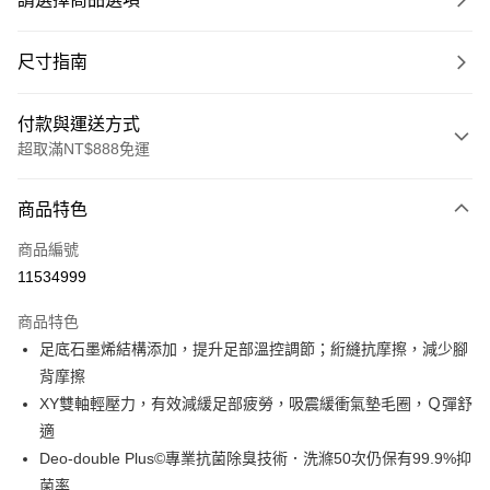
尺寸指南
付款與運送方式
超取滿NT$888免運
付款方式
商品特色
信用卡一次付款
商品編號
超商取貨付款
11534999
LINE Pay
商品特色
Apple Pay
足底石墨烯結構添加，提升足部溫控調節；絎縫抗摩擦，減少腳
背摩擦
ATM付款
XY雙軸輕壓力，有效減緩足部疲勞，吸震緩衝氣墊毛圈，Ｑ彈舒
適
運送方式
Deo-double Plus©專業抗菌除臭技術．洗滌50次仍保有99.9%抑
全家取貨付款
菌率