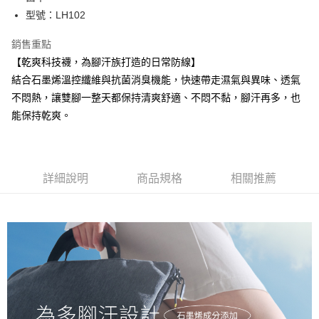
每筆NT$100，滿NT$888(含以上)免運費
型號：LH102
付款後全家取貨
銷售重點
每筆NT$100，滿NT$888(含以上)免運費
【乾爽科技襪，為腳汗族打造的日常防線】
結合石墨烯溫控纖維與抗菌消臭機能，快速帶走濕氣與異味、透氣
7-11取貨付款
不悶熱，讓雙腳一整天都保持清爽舒適、不悶不黏，腳汗再多，也
每筆NT$100，滿NT$888(含以上)免運費
能保持乾爽。
付款後7-11取貨
每筆NT$100，滿NT$888(含以上)免運費
宅配
詳細說明
商品規格
相關推薦
每筆NT$100，滿NT$888(含以上)免運費
宅配-離島
每筆NT$150，滿NT$888(含以上)免運費
國際運送
查看運費