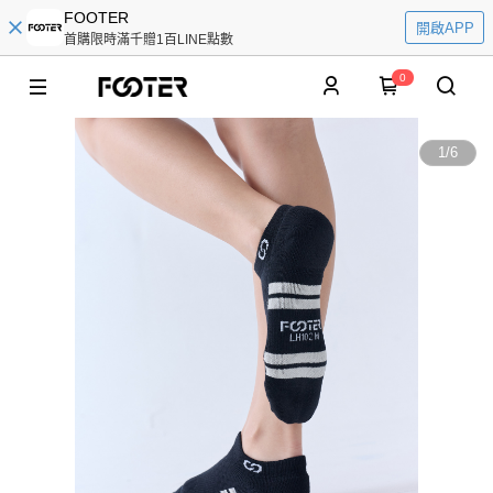
FOOTER
開啟APP
首購限時滿千贈1百LINE點數
0
1
/
6