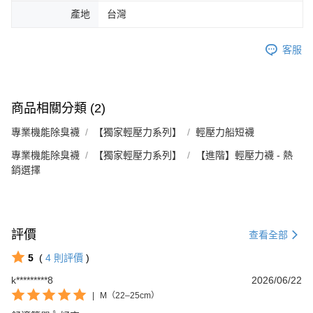
產地
台灣
客服
商品相關分類 (2)
專業機能除臭襪
【獨家輕壓力系列】
輕壓力船短襪
專業機能除臭襪
【獨家輕壓力系列】
【進階】輕壓力襪 - 熱
銷選擇
Footer客服
評價
查看全部
5
(
4
則評價
)
k*********8
2026/06/22
|
M（22–25cm）