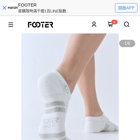
FOOTER
開啟APP
首購限時滿千贈1百LINE點數
0
1
/
6