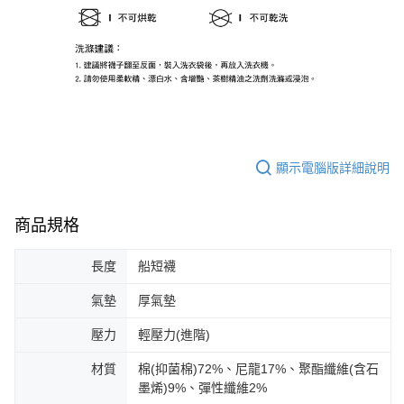
顯示電腦版詳細說明
商品規格
長度
船短襪
氣墊
厚氣墊
壓力
輕壓力(進階)
材質
棉(抑菌棉)72%、尼龍17%、聚酯纖維(含石
墨烯)9%、彈性纖維2%