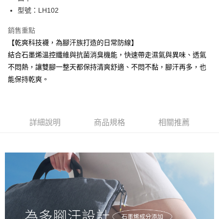
每筆NT$100，滿NT$1,500(含以上)免運費
型號：LH102
付款後全家取貨
銷售重點
每筆NT$100，滿NT$1,500(含以上)免運費
【乾爽科技襪，為腳汗族打造的日常防線】
結合石墨烯溫控纖維與抗菌消臭機能，快速帶走濕氣與異味、透氣
7-11取貨付款
不悶熱，讓雙腳一整天都保持清爽舒適、不悶不黏，腳汗再多，也
每筆NT$100，滿NT$1,500(含以上)免運費
能保持乾爽。
付款後7-11取貨
每筆NT$100，滿NT$1,500(含以上)免運費
宅配
詳細說明
商品規格
相關推薦
每筆NT$100，滿NT$1,500(含以上)免運費
宅配-離島
每筆NT$150，滿NT$1,500(含以上)免運費
國際運送
查看運費