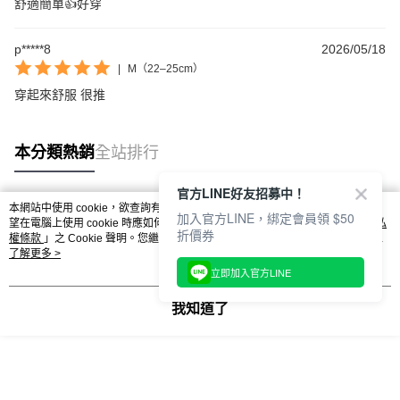
舒適簡單👍好穿
【新好友再領好禮】
本月限定！加入會員贈：
p*****8
2026/05/18
🎁購物金$200 🎁免運券
|
M（22–25cm）
立刻加入體驗：
https://www.footer.com.tw/page/membe
穿起來舒服 很推
回覆至 Footer客服
本分類熱銷
全站排行
官方LINE好友招募中！
本網站中使用 cookie，欲查詢有關本網站使用 cookie 方式之詳情，及若您不希
加入官方LINE，綁定會員領 $50
熱門標籤
望在電腦上使用 cookie 時應如何變更電腦的 cookie 設定，請參閱本網站「
隱私
折價券
權條款
」之 Cookie 聲明。您繼續使用本網站即表示您同意本公司得按本網站使
用條款之 Cookie 聲明使用 cookie。
了解更多 >
立即加入官方LINE
我知道了