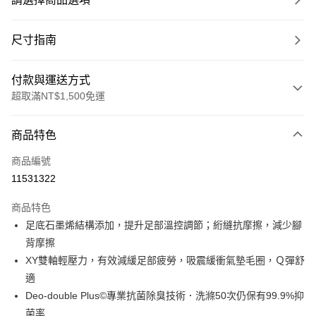
尺寸指南
付款與運送方式
超取滿NT$1,500免運
付款方式
商品特色
信用卡一次付款
商品編號
超商取貨付款
11531322
LINE Pay
商品特色
Apple Pay
足底石墨烯結構添加，提升足部溫控調節；絎縫抗摩擦，減少腳
背摩擦
ATM付款
XY雙軸輕壓力，有效減緩足部疲勞，吸震緩衝氣墊毛圈，Ｑ彈舒
適
運送方式
Deo-double Plus©專業抗菌除臭技術．洗滌50次仍保有99.9%抑
全家取貨付款
菌率