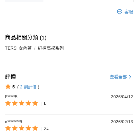
客服
商品相關分類 (1)
TERSI 女內著
純棉高衩系列
評價
查看全部
5
(
2
則評價
)
Footer客服
l******5
2026/04/12
|
L
【新好友再領好禮】
本月限定！加入會員贈：
🎁購物金$200 🎁免運券
a********9
2026/02/13
立刻加入體驗：
|
XL
https://www.footer.com.tw/page/membe