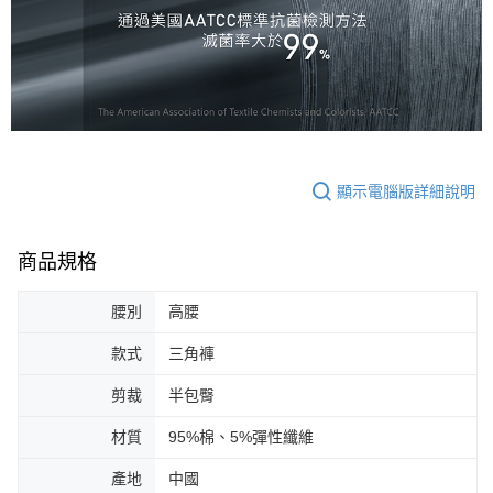
顯示電腦版詳細說明
商品規格
腰別
高腰
款式
三角褲
剪裁
半包臀
材質
95%棉、5%彈性纖維
產地
中國