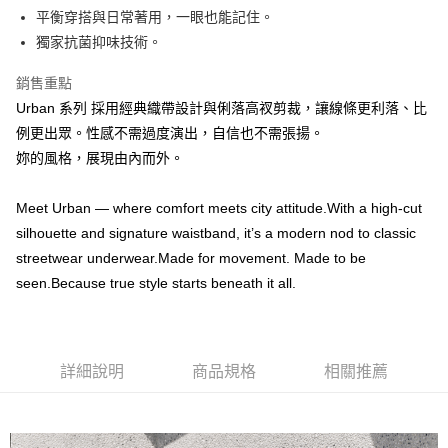
平衡穿搭與日常著用，一眼也能記住。
付款後全家取貨
獨家抗菌抑味技術。
每筆NT$100，滿NT$888(含以上)免運費
銷售重點
7-11取貨付款
Urban 系列 採用經典織帶設計與俐落高衩剪裁，讓線條更利落、比
每筆NT$100，滿NT$888(含以上)免運費
例更出眾。性感不需過度演出，自信也不需張揚。
妳的風格，展現由內而外。
付款後7-11取貨
每筆NT$100，滿NT$888(含以上)免運費
Meet Urban — where comfort meets city attitude.With a high-cut
宅配
silhouette and signature waistband, it’s a modern nod to classic
每筆NT$100，滿NT$888(含以上)免運費
streetwear underwear.Made for movement. Made to be
seen.Because true style starts beneath it all.
宅配-離島
每筆NT$150，滿NT$888(含以上)免運費
國際運送
查看運費
詳細說明
商品規格
相關推薦