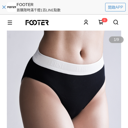
FOOTER
開啟APP
首購限時滿千贈1百LINE點數
0
1
/
9