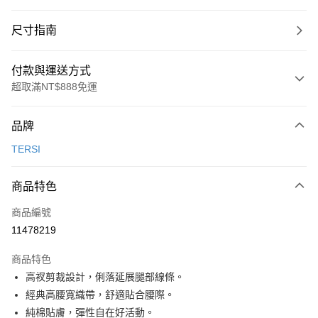
尺寸指南
付款與運送方式
超取滿NT$888免運
付款方式
品牌
信用卡一次付款
TERSI
超商取貨付款
商品特色
LINE Pay
商品編號
Apple Pay
11478219
ATM付款
商品特色
運送方式
高衩剪裁設計，俐落延展腿部線條。
經典高腰寬織帶，舒適貼合腰際。
全家取貨付款
純棉貼膚，彈性自在好活動。
每筆NT$100，滿NT$888(含以上)免運費