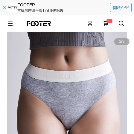
FOOTER
開啟APP
首購限時滿千贈1百LINE點數
0
1
/
9