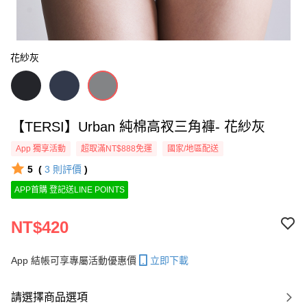
花紗灰
【TERSI】Urban 純棉高衩三角褲- 花紗灰
App 獨享活動
超取滿NT$888免運
國家/地區配送
5
(
3
則評價
)
APP首購 登記送LINE POINTS
NT$420
App 結帳可享專屬活動優惠價
立即下載
請選擇商品選項