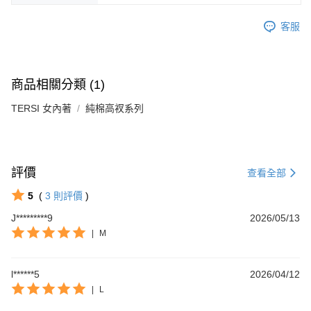
客服
商品相關分類 (1)
TERSI 女內著
純棉高衩系列
評價
查看全部
5
(
3
則評價
)
Footer客服
J*********9
2026/05/13
|
M
【新好友再領好禮】
本月限定！加入會員贈：
🎁購物金$200 🎁免運券
l******5
2026/04/12
立刻加入體驗：
|
L
https://www.footer.com.tw/page/membe