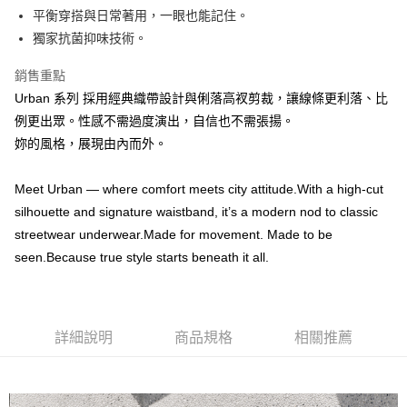
平衡穿搭與日常著用，一眼也能記住。
付款後全家取貨
獨家抗菌抑味技術。
每筆NT$100，滿NT$888(含以上)免運費
銷售重點
7-11取貨付款
Urban 系列 採用經典織帶設計與俐落高衩剪裁，讓線條更利落、比
每筆NT$100，滿NT$888(含以上)免運費
例更出眾。性感不需過度演出，自信也不需張揚。
妳的風格，展現由內而外。
付款後7-11取貨
每筆NT$100，滿NT$888(含以上)免運費
Meet Urban — where comfort meets city attitude.With a high-cut
宅配
silhouette and signature waistband, it’s a modern nod to classic
每筆NT$100，滿NT$888(含以上)免運費
streetwear underwear.Made for movement. Made to be
seen.Because true style starts beneath it all.
宅配-離島
每筆NT$150，滿NT$888(含以上)免運費
國際運送
查看運費
詳細說明
商品規格
相關推薦