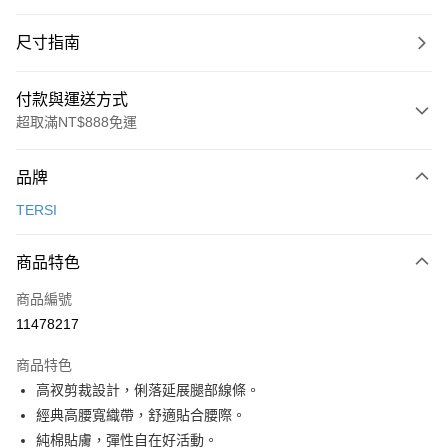
尺寸指南
付款與運送方式
超取滿NT$888免運
付款方式
品牌
信用卡一次付款
TERSI
超商取貨付款
商品特色
LINE Pay
商品編號
Apple Pay
11478217
ATM付款
商品特色
運送方式
高衩剪裁設計，俐落延展腿部線條。
經典高腰寬織帶，舒適貼合腰際。
全家取貨付款
純棉貼膚，彈性自在好活動。
每筆NT$100，滿NT$888(含以上)免運費