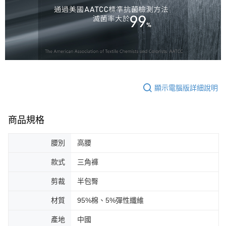
顯示電腦版詳細說明
商品規格
腰別
高腰
款式
三角褲
剪裁
半包臀
材質
95%棉、5%彈性纖維
產地
中國