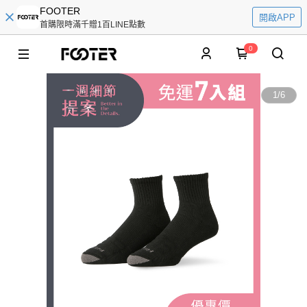
FOOTER
開啟APP
首購限時滿千贈1百LINE點數
0
1
/
6