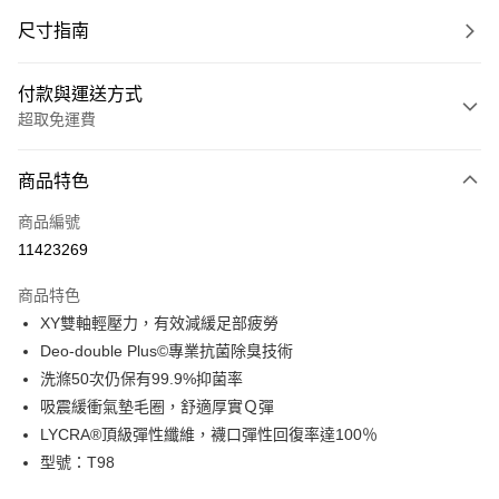
尺寸指南
付款與運送方式
超取免運費
付款方式
商品特色
信用卡一次付款
商品編號
超商取貨付款
11423269
LINE Pay
商品特色
Apple Pay
XY雙軸輕壓力，有效減緩足部疲勞
Deo-double Plus©專業抗菌除臭技術
ATM付款
洗滌50次仍保有99.9%抑菌率
吸震緩衝氣墊毛圈，舒適厚實Ｑ彈
運送方式
LYCRA®頂級彈性纖維，襪口彈性回復率達100％
全家取貨付款(免運)
型號：T98
免運費