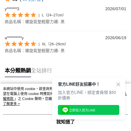
y*******3
2026/07/01
|
L（24–27cm）
商品名稱：螺旋氣墊輕壓力襪- 黑
a**********y
2026/06/19
|
XL（26–29cm）
商品名稱：螺旋氣墊輕壓力襪- 黑
本分類熱銷
全站排行
官方LINE好友招募中！
本網站中使用 cookie，欲查詢有關本網站使用 cookie 方式之詳情，及若您不希
加入官方LINE，綁定會員領 $50
熱門標籤
望在電腦上使用 cookie 時應如何變更電腦的 cookie 設定，請參閱本網站「
隱私
折價券
權條款
」之 Cookie 聲明。您繼續使用本網站即表示您同意本公司得按本網站使
用條款之 Cookie 聲明使用 cookie。
了解更多 >
立即加入官方LINE
我知道了