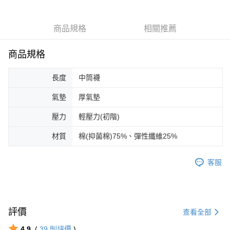
付款後全家取貨(免運)
免運費
商品規格
相關推薦
7-11取貨付款(免運)
商品規格
免運費
付款後7-11取貨(免運)
長度
中筒襪
免運費
氣墊
厚氣墊
宅配
壓力
輕壓力(初階)
每筆NT$100，滿NT$888(含以上)免運費
材質
棉(抑菌棉)75%、彈性纖維25%
宅配(免運)
免運費
客服
宅配-離島(免運)
免運費
國際運送
查看運費
評價
查看全部
4.9
(
39
則評價
)