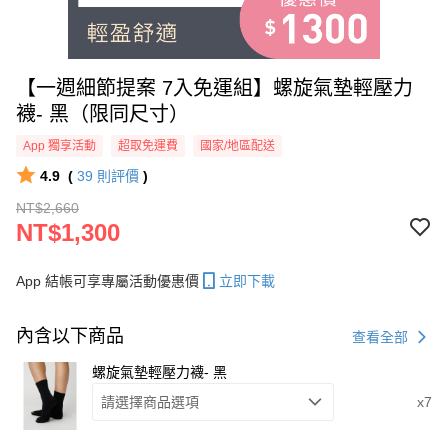
【一週細節提案 7入免運組】螺旋氣墊輕壓力
襪- 黑（限同尺寸）
App 獨享活動
超取免運費
國家/地區配送
4.9
(
39
則評價
)
NT$2,660
NT$1,300
App 結帳可享專屬活動優惠價
立即下載
內含以下商品
查看全部
螺旋氣墊輕壓力襪- 黑
請選擇商品選項
x7