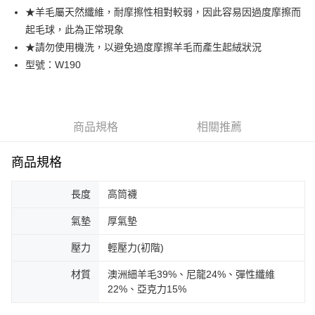
★羊毛屬天然纖維，耐摩擦性相對較弱，因此容易因過度摩擦而
付款後全家取貨(免運)
起毛球，此為正常現象
免運費
★請勿使用機洗，以避免過度摩擦羊毛而產生起絨狀況
7-11取貨付款(免運)
型號：W190
免運費
付款後7-11取貨(免運)
免運費
商品規格
相關推薦
宅配
商品規格
每筆NT$100，滿NT$888(含以上)免運費
宅配(免運)
長度
高筒襪
免運費
氣墊
厚氣墊
宅配-離島(免運)
壓力
輕壓力(初階)
免運費
材質
澳洲細羊毛39%、尼龍24%、彈性纖維
國際運送
查看運費
22%、亞克力15%