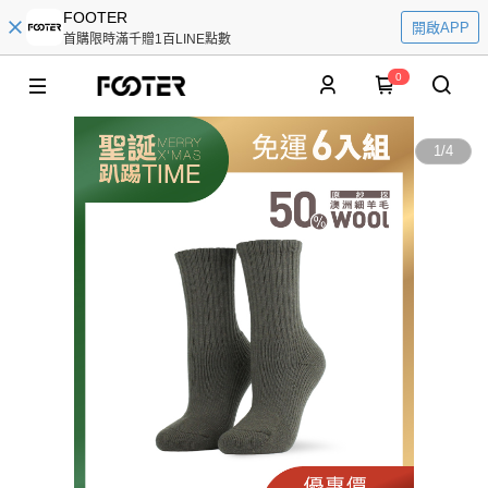
FOOTER
開啟APP
首購限時滿千贈1百LINE點數
0
1
/
4