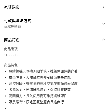
尺寸指南
付款與運送方式
超取免運費
付款方式
商品特色
信用卡一次付款
商品編號
超商取貨付款
11333306
LINE Pay
商品特色
Apple Pay
原紗線採50%澳洲細羊毛，推薦休閒運動穿著
抗菌除臭，天然纖維具抑制細菌生長性能
ATM付款
溫控保暖，有效隔絕寒冷空氣並調節體表溫度
吸濕透氣，迅速排除濕氣，保持肌膚乾爽
運送方式
高回復力，長久使用仍可維持纖維彈性
全家取貨付款(免運)
吸震緩衝，厚毛圈氣墊適合長途步行
免運費