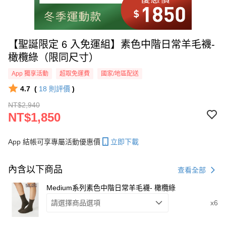
【聖誕限定 6 入免運組】素色中階日常羊毛襪-
橄欖綠（限同尺寸）
App 獨享活動
超取免運費
國家/地區配送
4.7
(
18
則評價
)
NT$2,940
NT$1,850
App 結帳可享專屬活動優惠價
立即下載
內含以下商品
查看全部
Medium系列素色中階日常羊毛襪- 橄欖綠
請選擇商品選項
x6