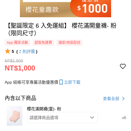
【聖誕限定 6 入免運組】 櫻花滿開童襪- 粉
（限同尺寸）
App 獨享活動
超取免運費
國家/地區配送
5
(
2
則評價
)
NT$1,500
NT$1,000
App 結帳可享專屬活動優惠價
立即下載
內含以下商品
查看全部
櫻花滿開襪(童)- 粉
請選擇商品選項
x6