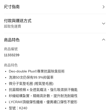
尺寸指南
付款與運送方式
超取免運費
付款方式
商品特色
信用卡一次付款
商品編號
超商取貨付款
11333239
LINE Pay
商品特色
Apple Pay
Deo-double Plus©專業抗菌除臭技術
洗滌50次仍保有99.9%抑菌率
ATM付款
微分子氣墊毛圈 (輕氣墊毛圈)
抗菌精梳棉ｘ全透氣織法，強化吸濕排汗機能
運送方式
紗線結構紮實，精緻高針數，提升耐洗耐磨性
全家取貨付款(免運)
LYCRA®頂級彈性纖維，優異襪口彈性不變形
免運費
型號：K240