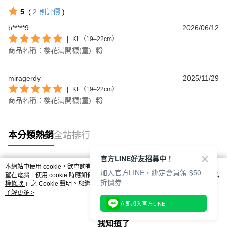
5
(
2
則評價
)
b*****9
2026/06/12
|
KL（19–22cm）
商品名稱：櫻花滿開襪(童)- 粉
miragerdy
2025/11/29
|
KL（19–22cm）
商品名稱：櫻花滿開襪(童)- 粉
本分類熱銷
全站排行
官方LINE好友招募中！
本網站中使用 cookie，欲查詢有關本網站使用 cookie 方式之詳情，及若您不希
加入官方LINE，綁定會員領 $50
熱門標籤
望在電腦上使用 cookie 時應如何變更電腦的 cookie 設定，請參閱本網站「
隱私
折價券
權條款
」之 Cookie 聲明。您繼續使用本網站即表示您同意本公司得按本網站使
用條款之 Cookie 聲明使用 cookie。
了解更多 >
立即加入官方LINE
我知道了