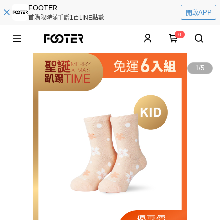
FOOTER
開啟APP
首購限時滿千贈1百LINE點數
0
1
/
5