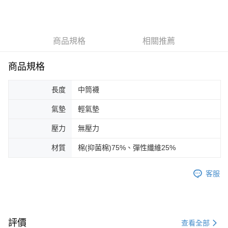
付款後全家取貨(免運)
免運費
商品規格
相關推薦
7-11取貨付款(免運)
免運費
商品規格
付款後7-11取貨(免運)
免運費
長度
中筒襪
宅配
氣墊
輕氣墊
每筆NT$100，滿NT$1,500(含以上)免運費
壓力
無壓力
宅配(免運)
材質
棉(抑菌棉)75%、彈性纖維25%
免運費
宅配-離島(免運)
客服
免運費
國際運送
查看運費
評價
查看全部