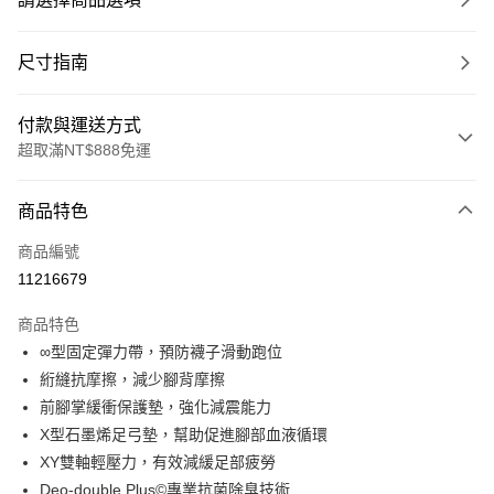
尺寸指南
付款與運送方式
超取滿NT$888免運
付款方式
商品特色
信用卡一次付款
商品編號
超商取貨付款
11216679
LINE Pay
商品特色
Apple Pay
∞型固定彈力帶，預防襪子滑動跑位
絎縫抗摩擦，減少腳背摩擦
ATM付款
前腳掌緩衝保護墊，強化減震能力
X型石墨烯足弓墊，幫助促進腳部血液循環
運送方式
XY雙軸輕壓力，有效減緩足部疲勞
全家取貨付款
Deo-double Plus©專業抗菌除臭技術