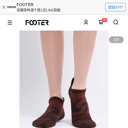
FOOTER
開啟APP
首購限時滿千贈1百LINE點數
0
1
/
6