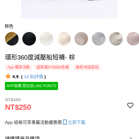
棕色
環形360度減壓船短襪- 棕
App 獨享活動
超取滿NT$888免運
國家/地區配送
4.9
(
14
則評價
)
APP首購 登記送LINE POINTS
NT$380
NT$250
App 結帳可享專屬活動優惠價
立即下載
請選擇商品選項