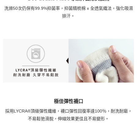
洗滌50次仍保有99.9%抑菌率，抑菌精梳棉 x 全透氣織法，強化吸濕
排汗。
極佳彈性襪口
採用LYCRA®頂級彈性纖維，襪口彈性回復率達100％，耐洗耐磨，
不易鬆弛滑脫，伸縮效果更佳且不易變形。