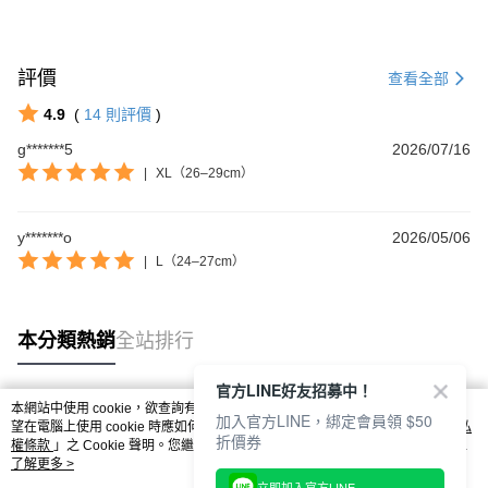
評價
查看全部
4.9
(
14
則評價
)
g*******5
2026/07/16
|
XL（26–29cm）
y*******o
2026/05/06
|
L（24–27cm）
本分類熱銷
全站排行
官方LINE好友招募中！
本網站中使用 cookie，欲查詢有關本網站使用 cookie 方式之詳情，及若您不希
加入官方LINE，綁定會員領 $50
熱門標籤
望在電腦上使用 cookie 時應如何變更電腦的 cookie 設定，請參閱本網站「
隱私
折價券
權條款
」之 Cookie 聲明。您繼續使用本網站即表示您同意本公司得按本網站使
用條款之 Cookie 聲明使用 cookie。
了解更多 >
立即加入官方LINE