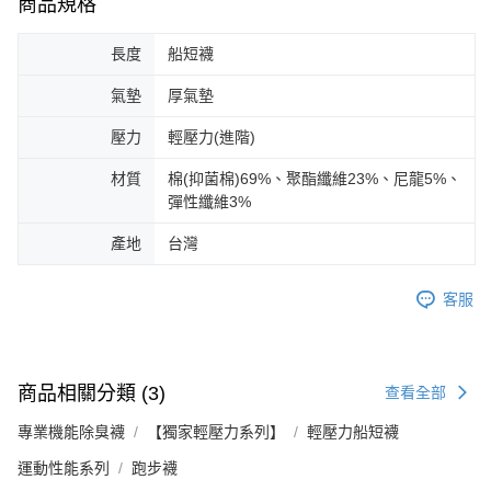
商品規格
長度
船短襪
氣墊
厚氣墊
壓力
輕壓力(進階)
材質
棉(抑菌棉)69%、聚酯纖維23%、尼龍5%、
彈性纖維3%
產地
台灣
客服
商品相關分類 (3)
查看全部
專業機能除臭襪
【獨家輕壓力系列】
輕壓力船短襪
運動性能系列
跑步襪