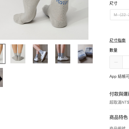
尺寸
M（22–
尺寸指南
數量
App 結
付款與運
超取滿NT$
付款方式
商品特色
信用卡一
商品編號