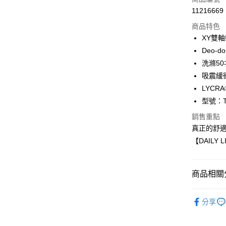
11216669
超商取貨
商品特色
LINE Pay
XY雙
Deo-d
Apple Pay
洗滌50
ATM付款
吸震緩
LYC
型號：T
運送方式
銷售重點
全家取貨
真正的舒
每筆NT$1
【DAILY
付款後全
每筆NT$1
商品相關分
7-11取貨
專業機能
每筆NT$1
分享
專業機能
付款後7-1
門體驗