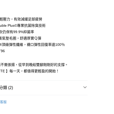
付款
軸輕壓力，有效減緩足部疲勞
ouble Plus©專業抗菌除臭技術
次仍保有99.9%抑菌率
衝氣墊毛圈，舒適厚實Ｑ彈
RA®頂級彈性纖維，襪口彈性回復率達100％
96
付款
適不需張揚，從早到晚給雙腳剛剛好的支撐。
00，滿NT$888(含以上)免運費
 LITE 】每一天，都值得更輕盈的開始！
家取貨
00，滿NT$888(含以上)免運費
類 (2)
付款
除臭襪
【獨家輕壓力系列】
輕壓力中筒襪
00，滿NT$888(含以上)免運費
客服
除臭襪
【獨家輕壓力系列】
【初階】輕壓力襪 - 入
1取貨