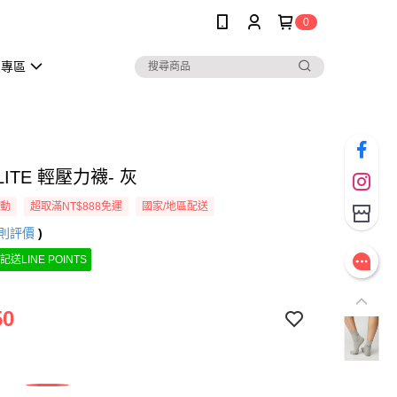
0
員專區
 LITE 輕壓力襪- 灰
活動
超取滿NT$888免運
國家/地區配送
則評價
)
記送LINE POINTS
50