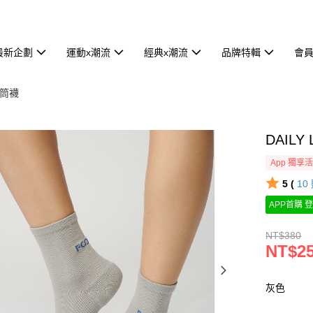
最新企劃
運動x潮流
經典x潮流
品牌特輯
會
筒襪
DAILY
App 獨享
5 (
10
APP首購 登
NT$380
NT$2
灰色