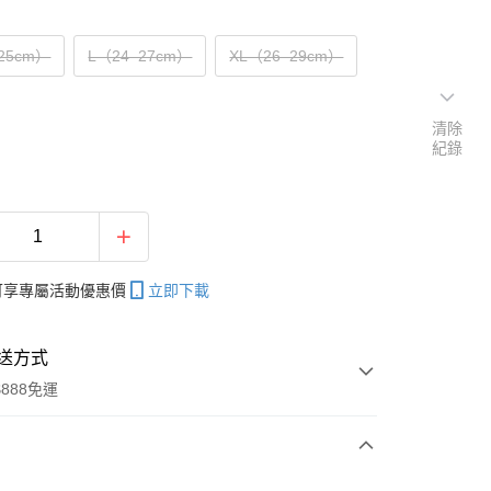
25cm）
L（24–27cm）
XL（26–29cm）
清除
紀錄
帳可享專屬活動優惠價
立即下載
送方式
888免運
次付款