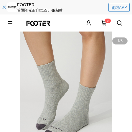
FOOTER
開啟APP
首購限時滿千贈1百LINE點數
0
1
/
6