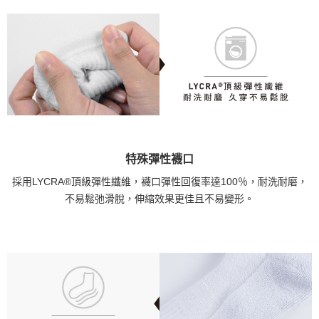
特殊彈性襪口
採用LYCRA®頂級彈性纖維，襪口彈性回復率達100％，耐洗耐磨，
不易鬆弛滑脫，伸縮效果更佳且不易變形。