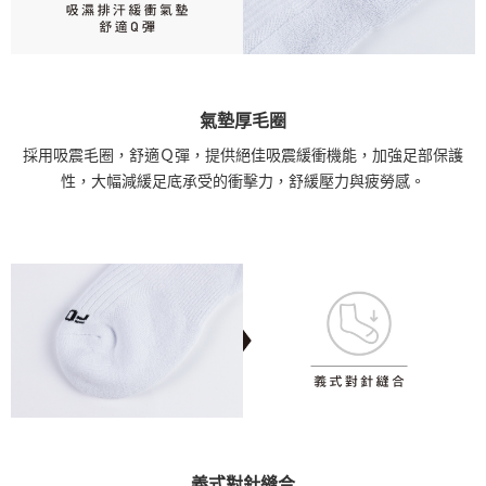
氣墊厚毛圈
採用吸震毛圈，舒適Ｑ彈，提供絕佳吸震緩衝機能，加強足部保護
性，大幅減緩足底承受的衝擊力，舒緩壓力與疲勞感。
義式對針縫合