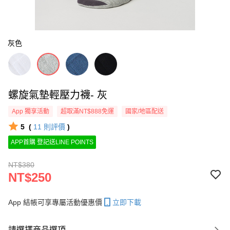
灰色
螺旋氣墊輕壓力襪- 灰
App 獨享活動
超取滿NT$888免運
國家/地區配送
5
(
11
則評價
)
APP首購 登記送LINE POINTS
NT$380
NT$250
App 結帳可享專屬活動優惠價
立即下載
請選擇商品選項