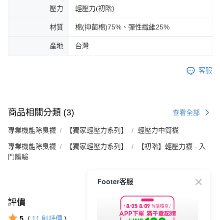
壓力
輕壓力(初階)
材質
棉(抑菌棉)75%、彈性纖維25%
產地
台灣
客服
商品相關分類 (3)
查看全部
專業機能除臭襪
【獨家輕壓力系列】
輕壓力中筒襪
專業機能除臭襪
【獨家輕壓力系列】
【初階】輕壓力襪 - 入
門體驗
Footer客服
評價
查看全部
5
(
11
則評價
)