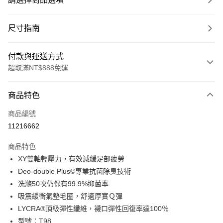
尺寸指南
付款與運送方式
超取滿NT$888免運
付款方式
商品特色
信用卡一次付款
商品編號
超商取貨付款
11216662
LINE Pay
商品特色
Apple Pay
XY雙軸輕壓力，有效減緩足部疲勞
Deo-double Plus©專業抗菌除臭技術
ATM付款
洗滌50次仍保有99.9%抑菌率
吸震緩衝氣墊毛圈，舒適厚實Ｑ彈
運送方式
LYCRA®頂級彈性纖維，襪口彈性回復率達100％
全家取貨付款
型號：T98