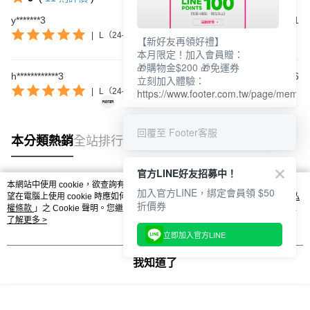
y*******3
2026/07/01
|
L（24–27cm）
【新好友再領好禮】
本月限定！加入會員贈：
🎁購物金$200 🎁免運券
h************3
2026/06/06
立刻加入體驗：
|
L（24–27cm）
https://www.footer.com.tw/page/membe
回覆至 Footer客服
本分類熱銷
全站排行
官方LINE好友招募中！
本網站中使用 cookie，欲查詢有關本網站使用 cookie 方式之詳情，及若您不希
加入官方LINE，綁定會員領 $50
熱門標籤
望在電腦上使用 cookie 時應如何變更電腦的 cookie 設定，請參閱本網站「
隱私
折價券
權條款
」之 Cookie 聲明。您繼續使用本網站即表示您同意本公司得按本網站使
用條款之 Cookie 聲明使用 cookie。
了解更多 >
立即加入官方LINE
我知道了