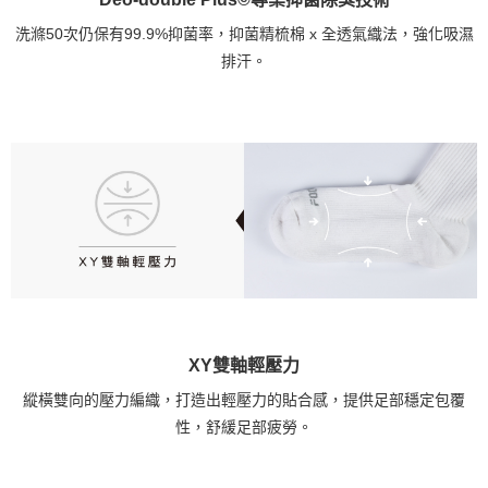
洗滌50次仍保有99.9%抑菌率，抑菌精梳棉 x 全透氣織法，強化吸濕
排汗。
XY雙軸輕壓力
縱橫雙向的壓力編織，打造出輕壓力的貼合感，提供足部穩定包覆
性，舒緩足部疲勞。