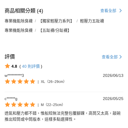
商品相關分類 (4)
查看全部
專業機能除臭襪
【獨家輕壓力系列】
輕壓力五趾襪
專業機能除臭襪
【五趾襪/分趾襪】
評價
查看全部
4.8
(
40
則評價
)
w**********3
2026/06/13
Footer客服
|
XL（26–29cm）
【新好友再領好禮】
c******g
2026/05/25
本月限定！加入會員贈：
|
M（22–25cm）
🎁購物金$200 🎁免運券
立刻加入體驗：
透氣和壓力都不錯，惟船短無法完整包覆腳踝，高筒又太高，敲碗
https://www.footer.com.tw/page/membe
推出短筒或中筒版本，這樣多點選擇性。