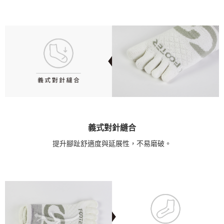
義式對針縫合
提升腳趾舒適度與延展性，不易磨破。