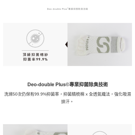
Deo-double Plus©專業抑菌除臭技術
洗滌50次仍保有99.9%抑菌率，抑菌精梳棉 x 全透氣織法，強化吸濕
排汗。