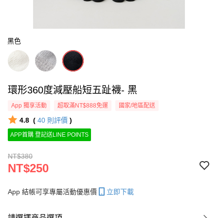
黑色
環形360度減壓船短五趾襪- 黑
App 獨享活動
超取滿NT$888免運
國家/地區配送
4.8
(
40
則評價
)
APP首購 登記送LINE POINTS
NT$380
NT$250
App 結帳可享專屬活動優惠價
立即下載
請選擇商品選項