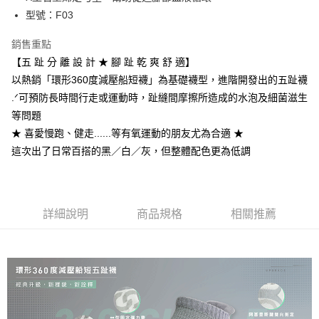
每筆NT$100，滿NT$888(含以上)免運費
型號：F03
付款後全家取貨
銷售重點
每筆NT$100，滿NT$888(含以上)免運費
【五 趾 分 離 設 計 ★ 腳 趾 乾 爽 舒 適】
以熱銷「環形360度減壓船短襪」為基礎襪型，進階開發出的五趾襪
7-11取貨付款
.ᐟ可預防長時間行走或運動時，趾縫間摩擦所造成的水泡及細菌滋生
每筆NT$100，滿NT$888(含以上)免運費
等問題
付款後7-11取貨
★ 喜愛慢跑、健走......等有氧運動的朋友尤為合適 ★
每筆NT$100，滿NT$888(含以上)免運費
這次出了日常百搭的黑／白／灰，但整體配色更為低調
宅配
每筆NT$100，滿NT$888(含以上)免運費
詳細說明
商品規格
相關推薦
宅配-離島
每筆NT$150，滿NT$888(含以上)免運費
國際運送
查看運費