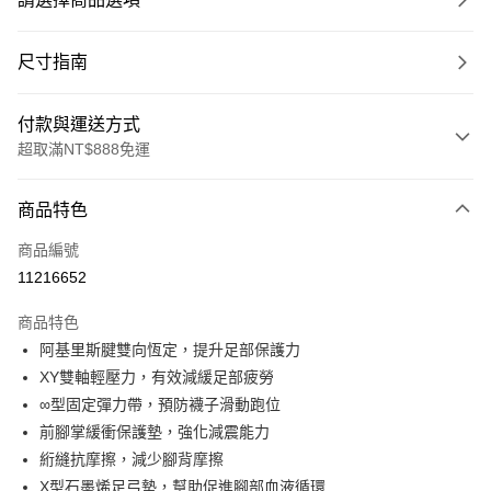
尺寸指南
付款與運送方式
超取滿NT$888免運
付款方式
商品特色
信用卡一次付款
商品編號
超商取貨付款
11216652
LINE Pay
商品特色
Apple Pay
阿基里斯腱雙向恆定，提升足部保護力
XY雙軸輕壓力，有效減緩足部疲勞
ATM付款
∞型固定彈力帶，預防襪子滑動跑位
前腳掌緩衝保護墊，強化減震能力
運送方式
絎縫抗摩擦，減少腳背摩擦
全家取貨付款
X型石墨烯足弓墊，幫助促進腳部血液循環