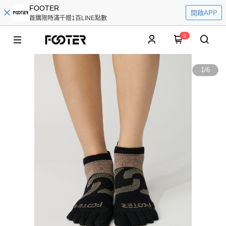
FOOTER
開啟APP
首購限時滿千贈1百LINE點數
0
1
/
6