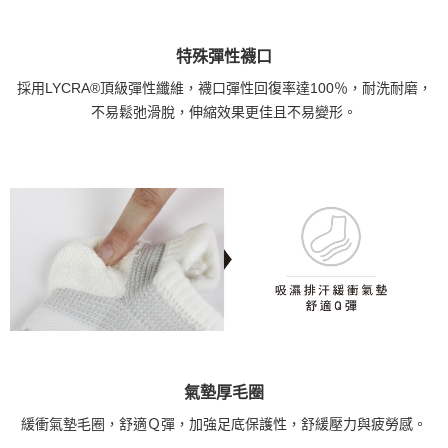
特殊彈性襪口
採用LYCRA®頂級彈性纖維，襪口彈性回復率達100％，耐洗耐磨，
不易鬆弛滑脫，伸縮效果更佳且不易變形。
氣墊厚毛圈
緩衝氣墊毛圈，舒適Ｑ彈，加強足底保護性，舒緩壓力與疲勞感。