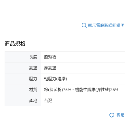
顯示電腦版詳細說明
商品規格
長度
船短襪
氣墊
厚氣墊
壓力
輕壓力(進階)
材質
棉(抑菌棉)75%、機能性纖維(彈性紗)25%
產地
台灣
客服