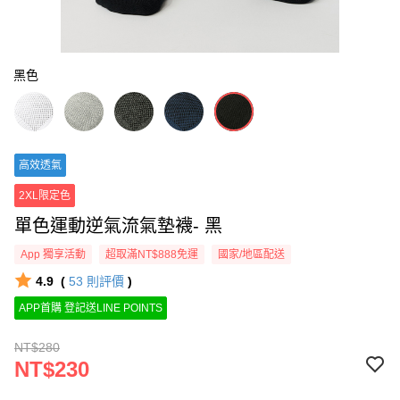
黑色
高效透氣
2XL限定色
單色運動逆氣流氣墊襪- 黑
App 獨享活動
超取滿NT$888免運
國家/地區配送
4.9
(
53
則評價
)
APP首購 登記送LINE POINTS
NT$280
NT$230