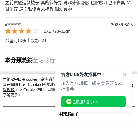
之前買過這款襪子 真的很好穿 踩起來很舒服 也很吸汗也不會臭 又
很耐穿 這次趁優惠大補貨 很划算👍
【新好友再領好禮】
本月限定！加入會員贈：
a*********n
2026/06/25
🎁購物金$200 🎁免運券
|
2XL（28–31cm）
立刻加入體驗：
https://www.footer.com.tw/page/membe
希望可以多出幾款2XL
回覆至 Footer客服
本分類熱銷
全站排行
官方LINE好友招募中！
本網站中使用 cookie，欲查詢有關本網站使用 cookie 方式之詳情，及若您不希
加入官方LINE，綁定會員領 $50
熱門標籤
望在電腦上使用 cookie 時應如何變更電腦的 cookie 設定，請參閱本網站「
隱私
折價券
權條款
」之 Cookie 聲明。您繼續使用本網站即表示您同意本公司得按本網站使
用條款之 Cookie 聲明使用 cookie。
了解更多 >
立即加入官方LINE
我知道了