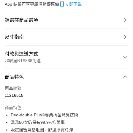
App 結帳可享專屬活動優惠價
立即下載
請選擇商品選項
尺寸指南
付款與運送方式
超取滿NT$888免運
付款方式
商品特色
信用卡一次付款
商品編號
超商取貨付款
11216515
LINE Pay
商品特色
Apple Pay
Deo-double Plus©專業抗菌除臭技術
洗滌50次仍保有99.9%抑菌率
ATM付款
吸震緩衝氣墊毛圈，舒適厚實Ｑ彈