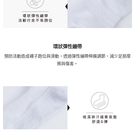
環狀彈性繃帶
預防活動造成襪子跑位與滑動，透過彈性繃帶伸展調節，減少足部摩
擦與傷害。