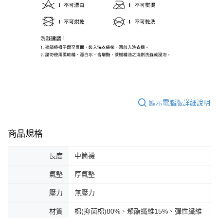
顯示電腦版詳細說明
商品規格
長度
中筒襪
氣墊
厚氣墊
壓力
無壓力
材質
棉(抑菌棉)80%、聚酯纖維15%、彈性纖維