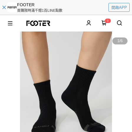
FOOTER
開啟APP
首購限時滿千贈1百LINE點數
0
1
/
6