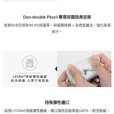
Deo-double Plus©專業抑菌除臭技術
洗滌50次仍保有99.9%抑菌率，抑菌精梳棉 x 全透氣織法，強化吸濕
排汗。
特殊彈性襪口
採用LYCRA®頂級彈性纖維，襪口彈性回復率達100％，耐洗耐磨，