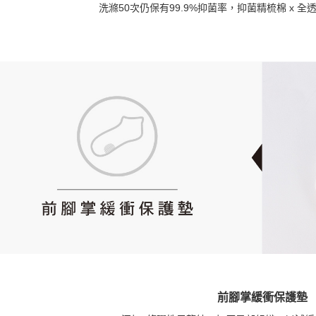
洗滌50次仍保有99.9%抑菌率，抑菌精梳棉 x 
前腳掌緩衝保護墊