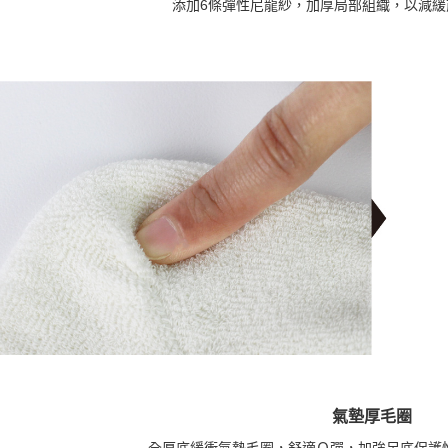
添加6條彈性尼龍紗，加厚局部組織，以減緩
氣墊厚毛圈
全厚底緩衝氣墊毛圈，舒適Ｑ彈，加強足底保護