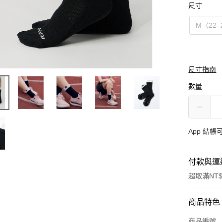
尺寸
M（22–
尺寸指南
數量
App 結
付款與運
超取滿NT$
付款方式
商品特色
信用卡一
商品編號