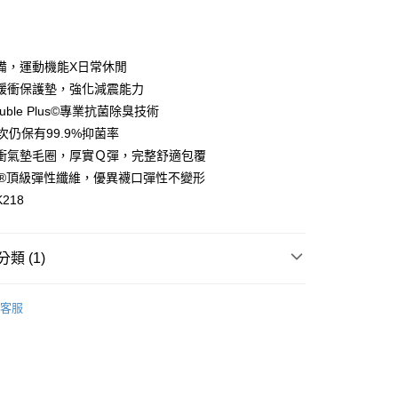
付款
備，運動機能X日常休閒
緩衝保護墊，強化減震能力
ouble Plus©專業抗菌除臭技術
次仍保有99.9%抑菌率
衝氣墊毛圈，厚實Ｑ彈，完整舒適包覆
RA®頂級彈性纖維，優異襪口彈性不變形
218
付款
00，滿NT$1,500(含以上)免運費
類 (1)
家取貨
系列
健身訓練
00，滿NT$1,500(含以上)免運費
客服
付款
00，滿NT$1,500(含以上)免運費
1取貨