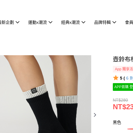
最新企劃
運動x潮流
經典x潮流
品牌特輯
會
壺鈴布
App 獨享
5 (
6
APP首購 登
NT$280
NT$2
黑色