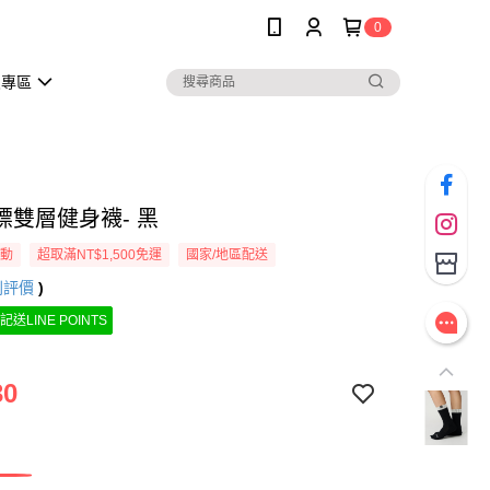
0
員專區
標雙層健身襪- 黑
活動
超取滿NT$1,500免運
國家/地區配送
則評價
)
記送LINE POINTS
30