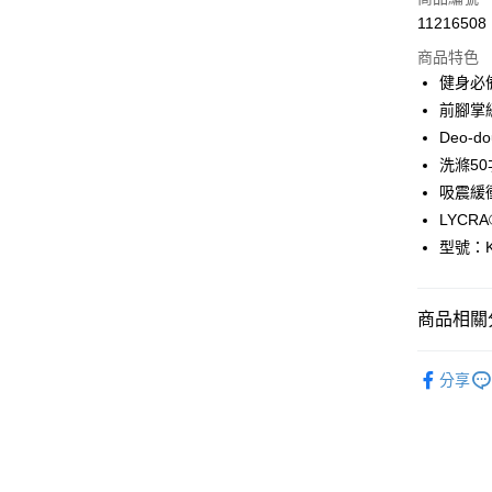
11216508
超商取貨
商品特色
LINE Pay
健身必
前腳掌
Apple Pay
Deo-d
ATM付款
洗滌50
吸震緩
LYC
運送方式
型號：K
全家取貨
每筆NT$1
商品相關分
付款後全
運動性能
每筆NT$1
分享
7-11取貨
每筆NT$1
付款後7-1