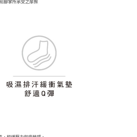
前腳掌所承受之摩擦
性，舒緩壓力與疲勞感。