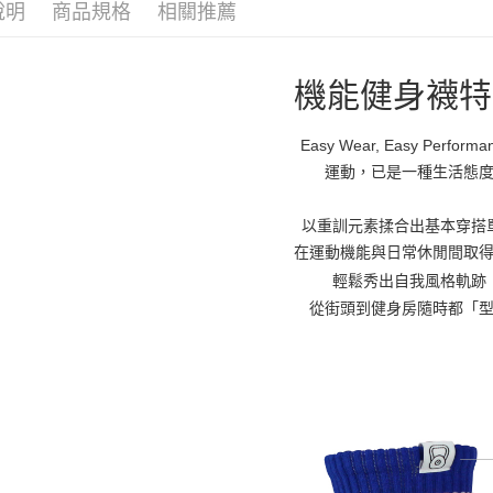
說明
商品規格
相關推薦
每筆NT$1
宅配
機能健身襪特
每筆NT$1
宅配-離島
Easy Wear, Easy Performa
每筆NT$1
運動，已是一種生活態
國際運送
以重訓元素揉合出基本穿搭
在運動機能與日常休閒間取
輕鬆秀出自我風格軌跡
從街頭到健身房隨時都「