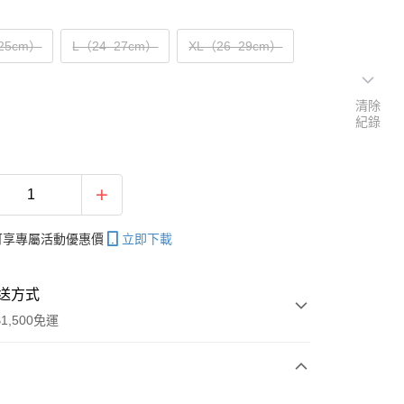
25cm）
L（24–27cm）
XL（26–29cm）
清除
紀錄
帳可享專屬活動優惠價
立即下載
送方式
1,500免運
次付款