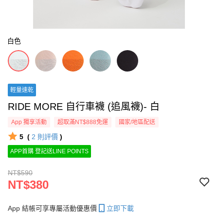
白色
輕量速乾
RIDE MORE 自行車襪 (追風襪)- 白
App 獨享活動
超取滿NT$888免運
國家/地區配送
5
(
2
則評價
)
APP首購 登記送LINE POINTS
NT$590
NT$380
App 結帳可享專屬活動優惠價
立即下載