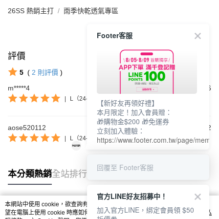
26SS 熱銷主打
雨季快乾透氣專區
Footer客服
評價
查看全部
5
(
2
則評價
)
m*****4
2025/12/26
|
L（24–27cm）
【新好友再領好禮】
本月限定！加入會員贈：
🎁購物金$200 🎁免運券
aose520112
2025/11/22
立刻加入體驗：
https://www.footer.com.tw/page/membe
|
L（24–27cm）
回覆至 Footer客服
本分類熱銷
全站排行
官方LINE好友招募中！
本網站中使用 cookie，欲查詢有關本網站使用 cookie 方式之詳情，及若您不希
加入官方LINE，綁定會員領 $50
熱門標籤
望在電腦上使用 cookie 時應如何變更電腦的 cookie 設定，請參閱本網站「
隱私