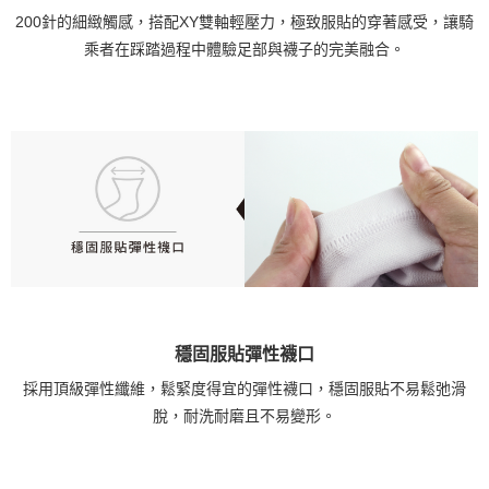
200針的細緻觸感，搭配XY雙軸輕壓力，極致服貼的穿著感受，讓騎
乘者在踩踏過程中體驗足部與襪子的完美融合。
穩固服貼彈性襪口
採用頂級彈性纖維，鬆緊度得宜的彈性襪口，穩固服貼不易鬆弛滑
脫，耐洗耐磨且不易變形。