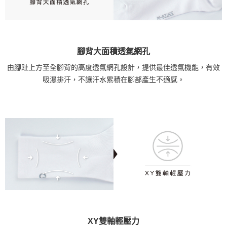
腳背大面積透氣網孔
由腳趾上方至全腳背的高度透氣網孔設計，提供最佳透氣機能，有效
吸濕排汗，不讓汗水累積在腳部產生不適感。
XY雙軸輕壓力