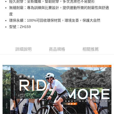
經久耐穿：全新纖維，堅韌耐穿，多次洗滌也不易變形
全家取貨付款
無縫耐磨：專為訓練與比賽設計，提供運動所需的耐磨性與舒適
每筆NT$100，滿NT$888(含以上)免運費
度
環保永續：100%可回收環保材質，環境友善，保護大自然
付款後全家取貨
型號：ZH159
每筆NT$100，滿NT$888(含以上)免運費
7-11取貨付款
每筆NT$100，滿NT$888(含以上)免運費
詳細說明
商品規格
相關推薦
付款後7-11取貨
每筆NT$100，滿NT$888(含以上)免運費
宅配
每筆NT$100，滿NT$888(含以上)免運費
宅配-離島
每筆NT$150，滿NT$888(含以上)免運費
國際運送
查看運費