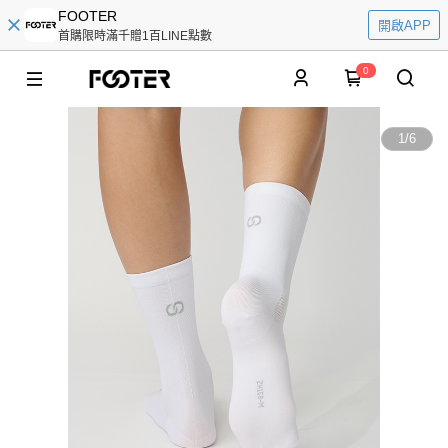
FOOTER
開啟APP
首購限時滿千贈1百LINE點數
0
1
/
6