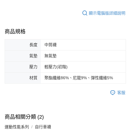
顯示電腦版詳細說明
商品規格
長度
中筒襪
氣墊
無氣墊
壓力
輕壓力(初階)
材質
聚酯纖維86%、尼龍9%、彈性纖維5%
客服
商品相關分類 (2)
運動性能系列
自行車襪