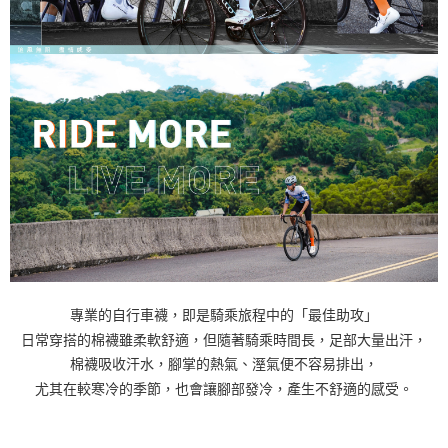
專業的自行車襪，即是騎乘旅程中的「最佳助攻」
日常穿搭的棉襪雖柔軟舒適，但隨著騎乘時間長，足部大量出汗，
棉襪吸收汗水，腳掌的熱氣、溼氣便不容易排出，
尤其在較寒冷的季節，也會讓腳部發冷，產生不舒適的感受。