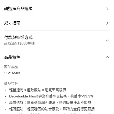
請選擇商品選項
尺寸指南
付款與運送方式
超取滿NT$888免運
付款方式
商品特色
信用卡一次付款
商品編號
超商取貨付款
11216503
LINE Pay
商品特色
Apple Pay
輕量速乾ｘ極致服貼ｘ透氣至高境界
Deo-double Plus©專業抑菌除臭技術，抗菌率>99.9%
ATM付款
高度透氣：腳背透氣網孔織法，快速吸排汗水不悶熱
輕薄服貼：輕便穩固的貼合感受，踩踏力量傳導更直接
運送方式