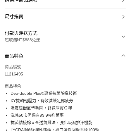
尺寸指南
付款與運送方式
超取滿NT$888免運
付款方式
商品特色
信用卡一次付款
商品編號
超商取貨付款
11216495
LINE Pay
商品特色
Apple Pay
Deo-double Plus©專業抗菌除臭技術
XY雙軸輕壓力，有效減緩足部疲勞
ATM付款
吸震緩衝氣墊毛圈，舒適厚實Ｑ彈
洗滌50次仍保有99.9%抑菌率
運送方式
抗菌精梳棉ｘ全透氣織法，強化吸濕排汗機能
全家取貨付款
LYCRA®頂級彈性纖維，襪口彈性回復率達100％