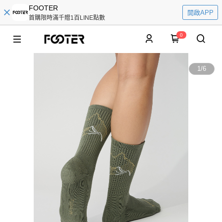
FOOTER
開啟APP
首購限時滿千贈1百LINE點數
0
1
/
6