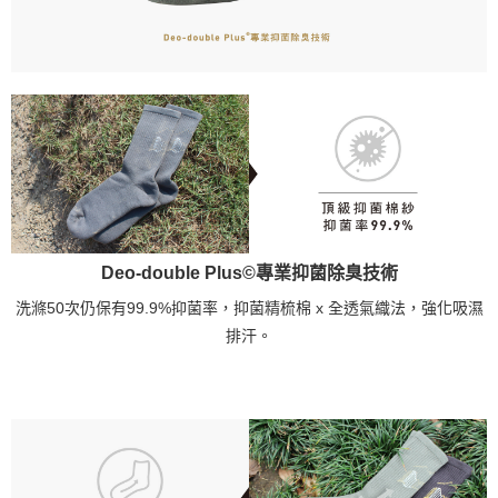
Deo-double Plus©專業抑菌除臭技術
洗滌50次仍保有99.9%抑菌率，抑菌精梳棉 x 全透氣織法，強化吸濕
排汗。