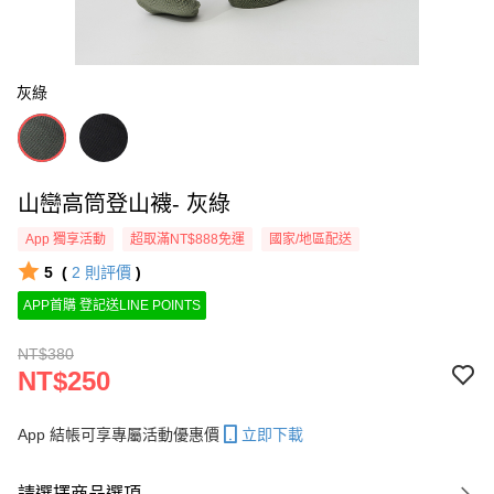
灰綠
山巒高筒登山襪- 灰綠
App 獨享活動
超取滿NT$888免運
國家/地區配送
5
(
2
則評價
)
APP首購 登記送LINE POINTS
NT$380
NT$250
App 結帳可享專屬活動優惠價
立即下載
請選擇商品選項