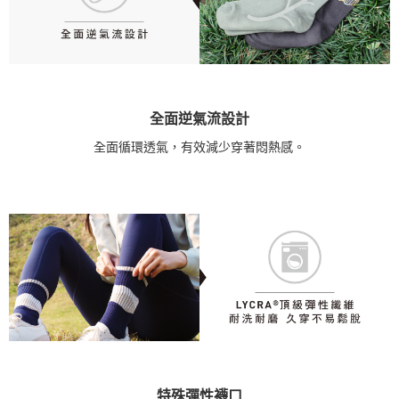
全面逆氣流設計
全面循環透氣，有效減少穿著悶熱感。
特殊彈性襪口