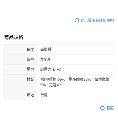
顯示電腦版詳細說明
商品規格
長度
高筒襪
氣墊
厚氣墊
壓力
輕壓力(初階)
材質
棉(抑菌棉)65%、聚酯纖維23%、彈性纖維
9%、尼龍4%
產地
台灣
客服