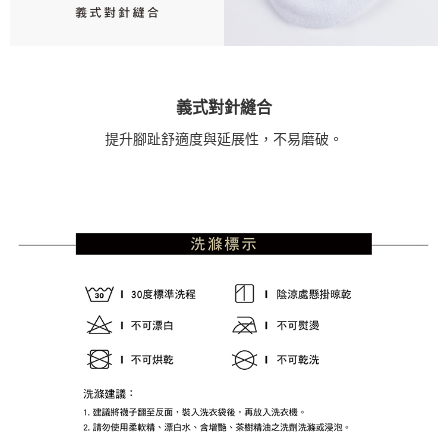
義式對針縫合
提升腳趾舒適度與延展性，不易磨破。