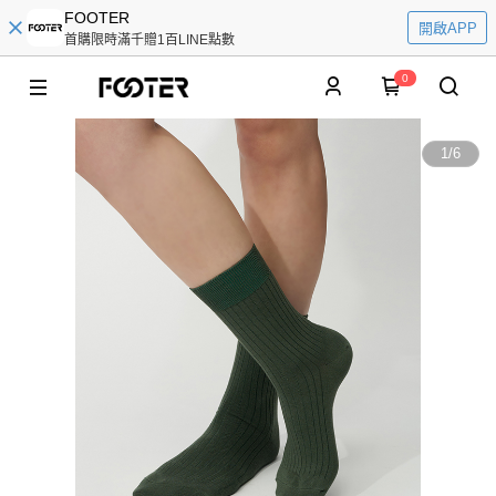
FOOTER
開啟APP
首購限時滿千贈1百LINE點數
0
1
/
6