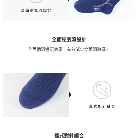
全面逆氣流設計
全面循環透氣效果，有效減少穿著悶熱感。
義式對針縫合