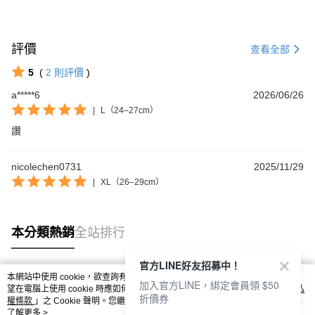
評價
查看全部
5
(
2
則評價
)
a*****6
2026/06/26
|
L（24–27cm）
讚
nicolechen0731
2025/11/29
|
XL（26–29cm）
本分類熱銷
全站排行
官方LINE好友招募中！
本網站中使用 cookie，欲查詢有關本網站使用 cookie 方式之詳情，及若您不希
加入官方LINE，綁定會員領 $50
熱門標籤
望在電腦上使用 cookie 時應如何變更電腦的 cookie 設定，請參閱本網站「
隱私
折價券
權條款
」之 Cookie 聲明。您繼續使用本網站即表示您同意本公司得按本網站使
用條款之 Cookie 聲明使用 cookie。
了解更多 >