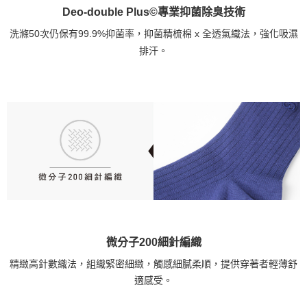
Deo-double Plus©專業抑菌除臭技術
洗滌50次仍保有99.9%抑菌率，抑菌精梳棉 x 全透氣織法，強化吸濕
排汗。
微分子200細針編織
精緻高針數織法，組織緊密細緻，觸感細膩柔順，提供穿著者輕薄舒
適感受。