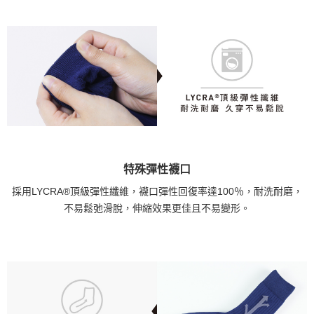
特殊彈性襪口
採用LYCRA®頂級彈性纖維，襪口彈性回復率達100％，耐洗耐磨，
不易鬆弛滑脫，伸縮效果更佳且不易變形。