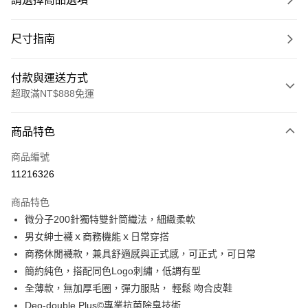
尺寸指南
付款與運送方式
超取滿NT$888免運
付款方式
商品特色
信用卡一次付款
商品編號
超商取貨付款
11216326
LINE Pay
商品特色
Apple Pay
微分子200針獨特雙針筒織法，細緻柔軟
男女紳士襪ｘ商務機能ｘ日常穿搭
ATM付款
商務休閒襪款，兼具舒適感與正式感，可正式，可日常
簡約純色，搭配同色Logo刺繡，低調有型
運送方式
全薄款，無加厚毛圈，彈力服貼， 輕鬆 吻合皮鞋
全家取貨付款
Deo-double Plus©專業抗菌除臭技術