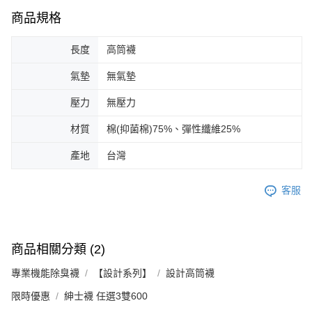
商品規格
長度
高筒襪
氣墊
無氣墊
壓力
無壓力
材質
棉(抑菌棉)75%、彈性纖維25%
產地
台灣
客服
商品相關分類 (2)
專業機能除臭襪
【設計系列】
設計高筒襪
限時優惠
紳士襪 任選3雙600