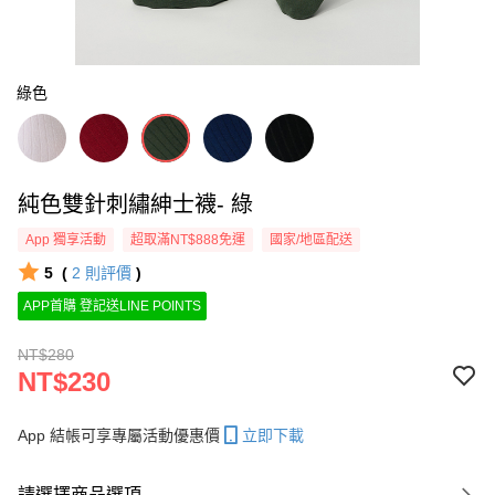
綠色
純色雙針刺繡紳士襪- 綠
App 獨享活動
超取滿NT$888免運
國家/地區配送
5
(
2
則評價
)
APP首購 登記送LINE POINTS
NT$280
NT$230
App 結帳可享專屬活動優惠價
立即下載
請選擇商品選項