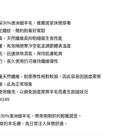
付款
採30%澳洲細羊毛，推薦居家休閒穿著
花織紋，簡約耐看好駕馭
臭，天然纖維具抑制細菌生長性能
暖，有效隔絕寒冷空氣並調節體表溫度
氣，迅速排除濕氣，保持肌膚乾爽
力，長久使用仍可維持纖維彈性
付款
屬天然纖維，耐摩擦性相對較弱，因此容易因過度摩擦
00，滿NT$888(含以上)免運費
球，此為正常現象
使用機洗，以避免過度摩擦羊毛而產生起絨狀況
家取貨
189
00，滿NT$888(含以上)免運費
付款
30%澳洲細羊毛，帶來剛剛好的輕暖感受。
00，滿NT$888(含以上)免運費
能穿的羊毛襪，為日常注入休閒舒適。
1取貨