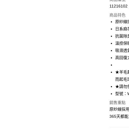
11216102
超商取貨
商品特色
LINE Pay
原紗線
日系麻
Apple Pay
抗菌除
ATM付款
溫控保
吸濕透
高回復
運送方式
全家取貨
★羊毛
每筆NT$1
而起毛
★請勿
付款後全
型號：W
每筆NT$1
銷售重點
7-11取貨
原紗線採用
每筆NT$1
365天都
付款後7-1