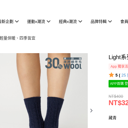
最新企劃
運動x潮流
經典x潮流
品牌特輯
會
- 輕量保暖、四季皆宜
Ligh
App 獨享
5 (
25
APP首購 登
NT$400
NT$3
藏青