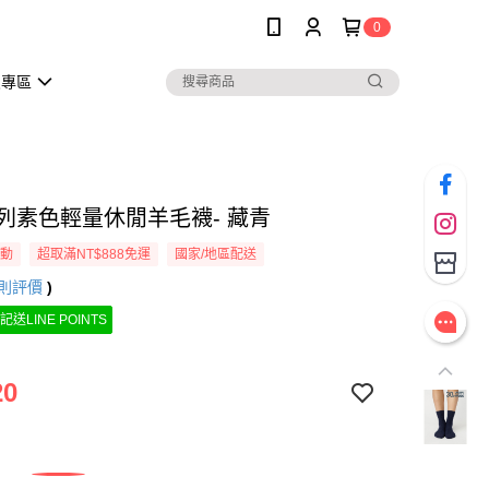
0
員專區
t系列素色輕量休閒羊毛襪- 藏青
活動
超取滿NT$888免運
國家/地區配送
則評價
)
記送LINE POINTS
20