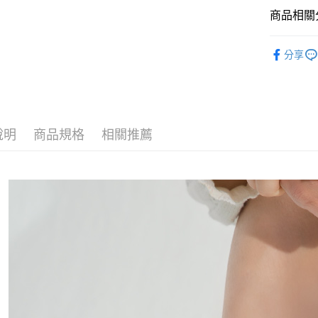
每筆NT$1
商品相關分
宅配
專業機能
分享
每筆NT$1
季皆宜
宅配-離島
每筆NT$1
國際運送
說明
商品規格
相關推薦