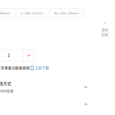
25cm）
L（24–27cm）
XL（26–29cm）
清除
紀錄
帳可享專屬活動優惠價
立即下載
送方式
888免運
次付款