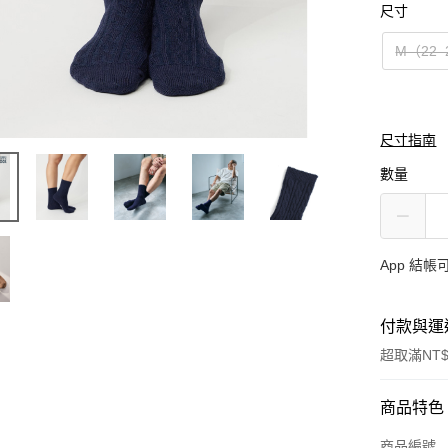
尺寸
M（22–
尺寸指南
數量
App 結
付款與運
超取滿NT$
付款方式
商品特色
信用卡一
商品編號