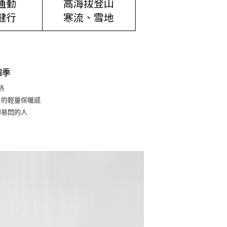
四季
熱
」的輕量保暖感
腳易悶的人