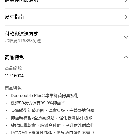
尺寸指南
付款與運送方式
超取滿NT$888免運
付款方式
商品特色
信用卡一次付款
商品編號
超商取貨付款
11216004
LINE Pay
商品特色
Apple Pay
Deo-double Plus©專業抑菌除臭技術
洗滌50次仍保有99.9%抑菌率
ATM付款
吸震緩衝氣墊毛圈，厚實Ｑ彈，完整舒適包覆
抑菌精梳棉x全透氣織法，強化吸濕排汗機能
運送方式
紗線結構紮實，精緻高針數，提升耐洗耐磨性
全家取貨付款
LYCRA®頂級彈性纖維，優異襪口彈性不變形