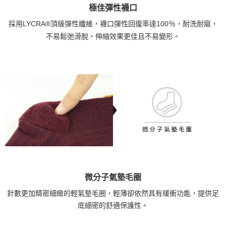
極佳彈性襪口
採用LYCRA®頂級彈性纖維，襪口彈性回復率達100％，耐洗耐磨，
不易鬆弛滑脫，伸縮效果更佳且不易變形。
微分子氣墊毛圈
針數更加精密細緻的輕氣墊毛圈，輕薄卻依然具有緩衝功能，提供足
底細密的舒適保護性。