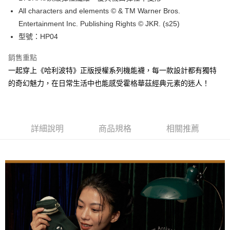
每筆NT$100，滿NT$888(含以上)免運費
All characters and elements © & TM Warner Bros.
Entertainment Inc. Publishing Rights © JKR. (s25)
付款後全家取貨
型號：HP04
每筆NT$100，滿NT$888(含以上)免運費
銷售重點
7-11取貨付款
一起穿上《哈利波特》正版授權系列機能襪，每一款設計都有獨特
每筆NT$100，滿NT$888(含以上)免運費
的奇幻魅力，在日常生活中也能感受霍格華茲經典元素的迷人！
付款後7-11取貨
每筆NT$100，滿NT$888(含以上)免運費
宅配
詳細說明
商品規格
相關推薦
每筆NT$100，滿NT$888(含以上)免運費
宅配-離島
每筆NT$150，滿NT$888(含以上)免運費