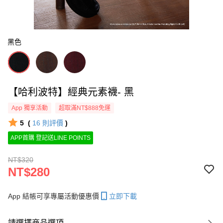
黑色
【哈利波特】經典元素襪- 黑
App 獨享活動
超取滿NT$888免運
5
(
16
則評價
)
APP首購 登記送LINE POINTS
NT$320
NT$280
App 結帳可享專屬活動優惠價
立即下載
請選擇商品選項