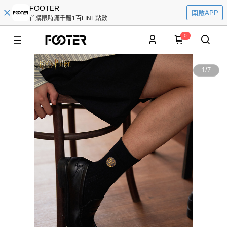
FOOTER
開啟APP
首購限時滿千贈1百LINE點數
0
1
/
7