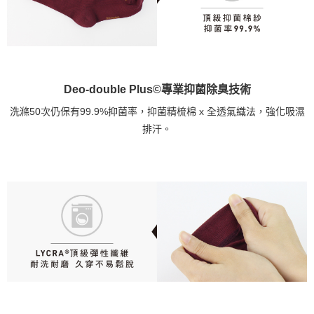
Deo-double Plus©專業抑菌除臭技術
洗滌50次仍保有99.9%抑菌率，抑菌精梳棉 x 全透氣織法，強化吸濕
排汗。