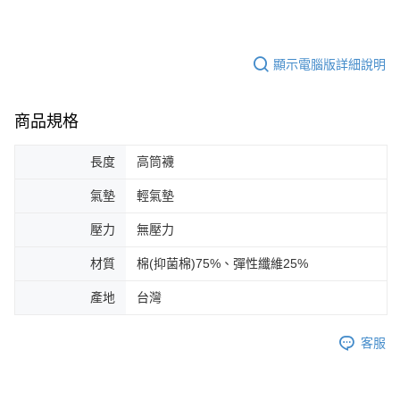
顯示電腦版詳細說明
商品規格
長度
高筒襪
氣墊
輕氣墊
壓力
無壓力
材質
棉(抑菌棉)75%、彈性纖維25%
產地
台灣
客服