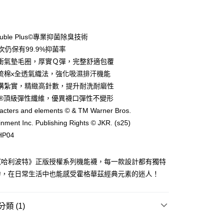
付款
ouble Plus©專業抑菌除臭技術
次仍保有99.9%抑菌率
衝氣墊毛圈，厚實Ｑ彈，完整舒適包覆
梳棉x全透氣織法，強化吸濕排汗機能
構紮實，精緻高針數，提升耐洗耐磨性
RA®頂級彈性纖維，優異襪口彈性不變形
racters and elements © & TM Warner Bros.
付款
inment Inc. Publishing Rights © JKR. (s25)
00，滿NT$888(含以上)免運費
P04
家取貨
《哈利波特》正版授權系列機能襪，每一款設計都有獨特
00，滿NT$888(含以上)免運費
力，在日常生活中也能感受霍格華茲經典元素的迷人！
付款
00，滿NT$888(含以上)免運費
類 (1)
1取貨