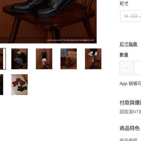
尺寸
M（22–
尺寸指南
數量
App 結
付款與運
超取滿NT$
付款方式
商品特色
信用卡一
商品編號