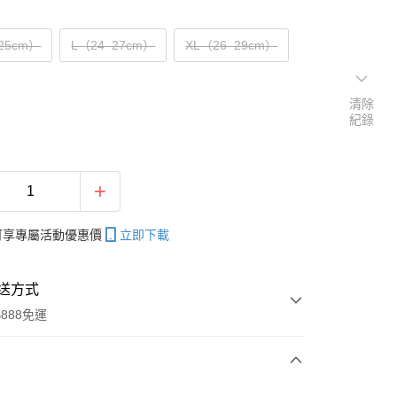
25cm）
L（24–27cm）
XL（26–29cm）
清除
紀錄
帳可享專屬活動優惠價
立即下載
送方式
888免運
次付款