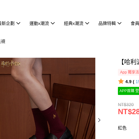
最新企劃
運動x潮流
經典x潮流
品牌特輯
會
能襪
【哈利
App 獨享
4.9 (
1
APP首購 登
NT$320
NT$2
紅色