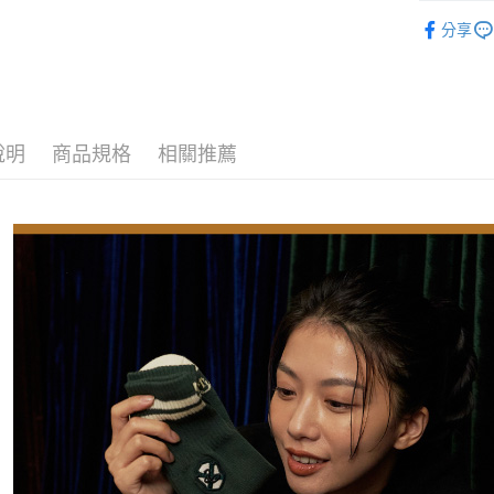
華納授權
每筆NT$1
分享
宅配
每筆NT$1
宅配-離島
說明
商品規格
相關推薦
每筆NT$1