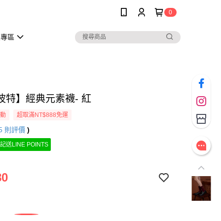
0
員專區
波特】經典元素襪- 紅
活動
超取滿NT$888免運
5
則評價
)
記送LINE POINTS
80