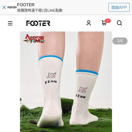
FOOTER
開啟APP
首購限時滿千贈1百LINE點數
0
1
/
6