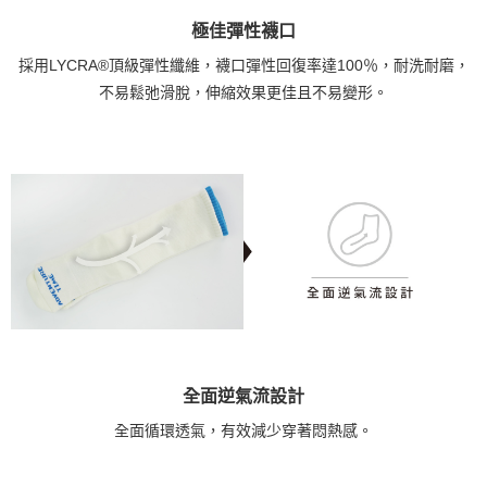
極佳彈性襪口
採用LYCRA®頂級彈性纖維，襪口彈性回復率達100％，耐洗耐磨，
不易鬆弛滑脫，伸縮效果更佳且不易變形。
全面逆氣流設計
全面循環透氣，有效減少穿著悶熱感。