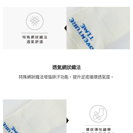
透氣網狀織法
特殊網狀織法增強排汗功能，提升足底循環透氣度。