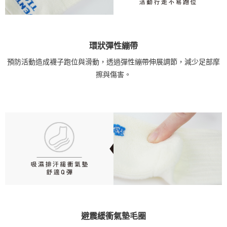
環狀彈性繃帶
預防活動造成襪子跑位與滑動，透過彈性繃帶伸展調節，減少足部摩
擦與傷害。
避震緩衝氣墊毛圈