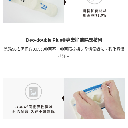
Deo-double Plus©專業抑菌除臭技術
洗滌50次仍保有99.9%抑菌率，抑菌精梳棉 x 全透氣織法，強化吸濕
排汗。