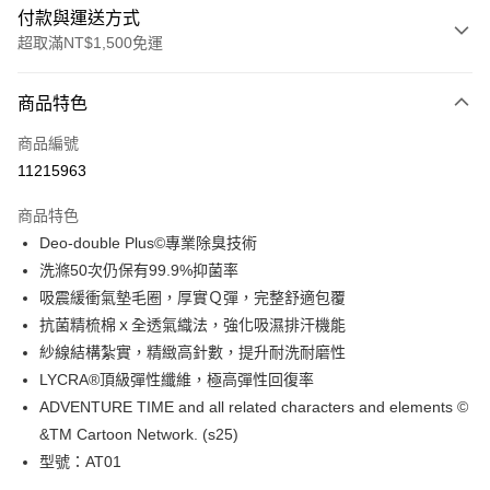
付款與運送方式
超取滿NT$1,500免運
付款方式
商品特色
信用卡一次付款
商品編號
超商取貨付款
11215963
LINE Pay
商品特色
Apple Pay
Deo-double Plus©專業除臭技術
洗滌50次仍保有99.9%抑菌率
ATM付款
吸震緩衝氣墊毛圈，厚實Ｑ彈，完整舒適包覆
抗菌精梳棉ｘ全透氣織法，強化吸濕排汗機能
運送方式
紗線結構紮實，精緻高針數，提升耐洗耐磨性
全家取貨付款
LYCRA®頂級彈性纖維，極高彈性回復率
每筆NT$100，滿NT$1,500(含以上)免運費
ADVENTURE TIME and all related characters and elements ©
&TM Cartoon Network. (s25)
付款後全家取貨
型號：AT01
每筆NT$100，滿NT$1,500(含以上)免運費