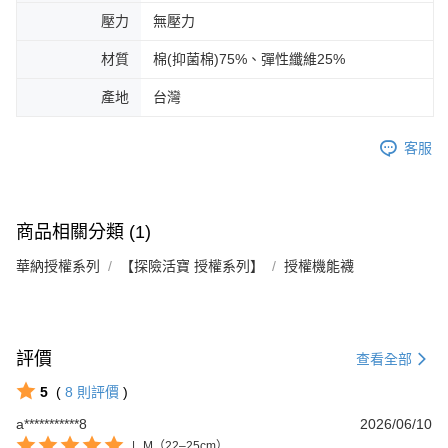
壓力
無壓力
材質
棉(抑菌棉)75%、彈性纖維25%
產地
台灣
客服
商品相關分類 (1)
華納授權系列
【探險活寶 授權系列】
授權機能襪
評價
查看全部
5
(
8
則評價
)
Footer客服
a***********8
2026/06/10
|
M（22–25cm）