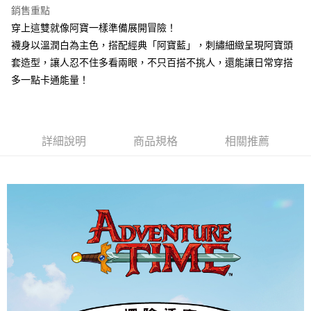
銷售重點
7-11取貨付款
穿上這雙就像阿寶一樣準備展開冒險！
每筆NT$100，滿NT$1,500(含以上)免運費
襪身以溫潤白為主色，搭配經典「阿寶藍」，刺繡細緻呈現阿寶頭
付款後7-11取貨
套造型，讓人忍不住多看兩眼，不只百搭不挑人，還能讓日常穿搭
每筆NT$100，滿NT$1,500(含以上)免運費
多一點卡通能量！
宅配
每筆NT$100，滿NT$1,500(含以上)免運費
詳細說明
商品規格
相關推薦
宅配-離島
每筆NT$150，滿NT$1,500(含以上)免運費