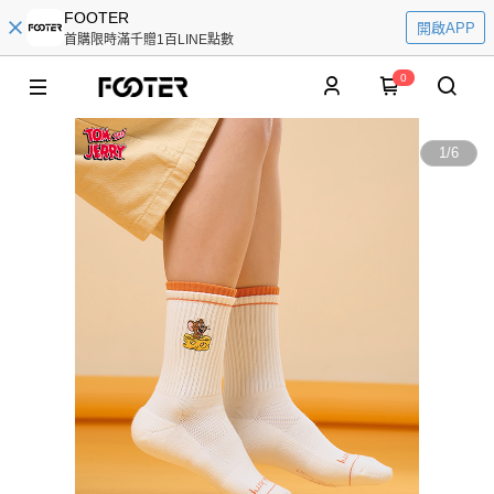
FOOTER
開啟APP
首購限時滿千贈1百LINE點數
0
1
/
6