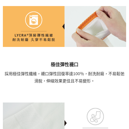
極佳彈性襪口
採用極佳彈性纖維，襪口彈性回復率達100％，耐洗耐磨，不易鬆弛
滑脫，伸縮效果更佳且不易變形。