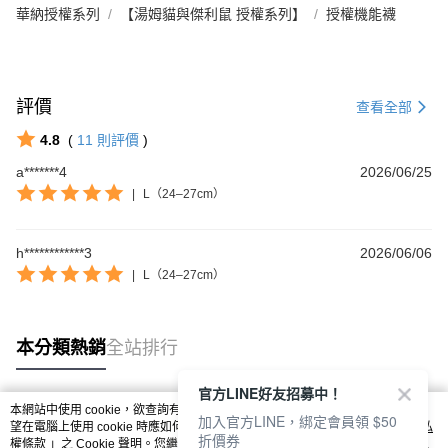
華納授權系列
【湯姆貓與傑利鼠 授權系列】
授權機能襪
評價
查看全部
4.8
(
11
則評價
)
a*******4
2026/06/25
|
L（24–27cm）
h************3
2026/06/06
|
L（24–27cm）
本分類熱銷
全站排行
官方LINE好友招募中！
本網站中使用 cookie，欲查詢有關本網站使用 cookie 方式之詳情，及若您不希
加入官方LINE，綁定會員領 $50
熱門標籤
望在電腦上使用 cookie 時應如何變更電腦的 cookie 設定，請參閱本網站「
隱私
折價券
權條款
」之 Cookie 聲明。您繼續使用本網站即表示您同意本公司得按本網站使