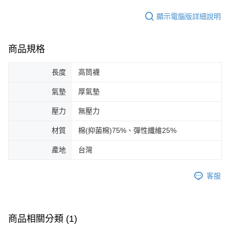
顯示電腦版詳細說明
商品規格
長度
高筒襪
氣墊
厚氣墊
壓力
無壓力
材質
棉(抑菌棉)75%、彈性纖維25%
產地
台灣
客服
商品相關分類 (1)