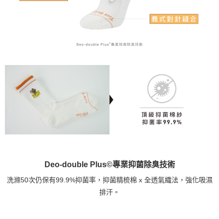
Deo-double Plus©專業抑菌除臭技術
洗滌50次仍保有99.9%抑菌率，抑菌精梳棉 x 全透氣織法，強化吸濕
排汗。