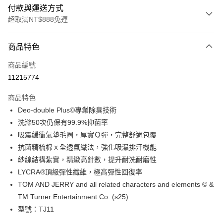
付款與運送方式
超取滿NT$888免運
付款方式
商品特色
信用卡一次付款
商品編號
超商取貨付款
11215774
LINE Pay
商品特色
Apple Pay
Deo-double Plus©專業除臭技術
洗滌50次仍保有99.9%抑菌率
ATM付款
吸震緩衝氣墊毛圈，厚實Ｑ彈，完整舒適包覆
抗菌精梳棉ｘ全透氣織法，強化吸濕排汗機能
運送方式
紗線結構紮實，精緻高針數，提升耐洗耐磨性
全家取貨付款
LYCRA®頂級彈性纖維，極高彈性回復率
每筆NT$100，滿NT$888(含以上)免運費
TOM AND JERRY and all related characters and elements © &
TM Turner Entertainment Co. (s25)
付款後全家取貨
型號：TJ11
每筆NT$100，滿NT$888(含以上)免運費