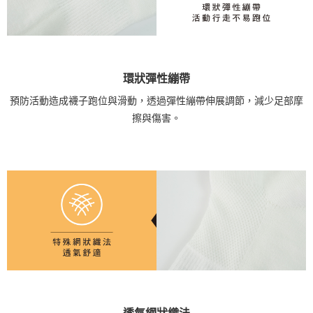
環狀彈性繃帶
預防活動造成襪子跑位與滑動，透過彈性繃帶伸展調節，減少足部摩
擦與傷害。