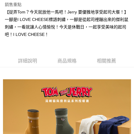
銷售重點
7-11取貨付款
【捉弄Tom？今天就放他一馬吧！Jerry 要優雅地享受起司大餐！】
每筆NT$100，滿NT$888(含以上)免運費
一腳是I LOVE CHEESE標語刺繡，一腳是從起司裡蹦出來的傑利鼠
付款後7-11取貨
刺繡，一看就讓人心情愉悅！今天是休戰日，一起享受美味的起司
每筆NT$100，滿NT$888(含以上)免運費
吧！I LOVE CHEESE！
宅配
每筆NT$100，滿NT$888(含以上)免運費
詳細說明
商品規格
相關推薦
宅配-離島
每筆NT$150，滿NT$888(含以上)免運費