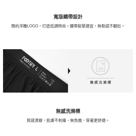
寬版織帶設計
簡約浮雕LOGO，打造低調時尚。腰帶鬆緊適宜，無勒感不翻肚。
無感洗滌標
質感燙銀，肌膚不刺癢、無負擔，穿著更舒適。