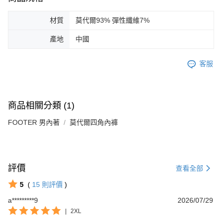
材質
莫代爾93% 彈性纖維7%
產地
中國
客服
商品相關分類 (1)
FOOTER 男內著
莫代爾四角內褲
評價
查看全部
5
(
15
則評價
)
Footer客服
a*********9
2026/07/29
|
2XL
【新好友再領好禮】