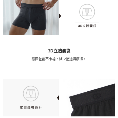
3D立體囊袋
穩固包覆不卡襠，減少壓迫與摩擦。