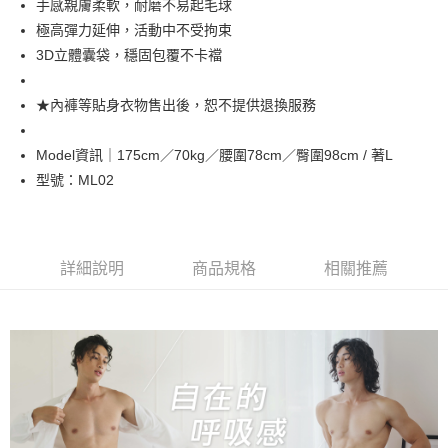
手感親膚柔軟，耐磨不易起毛球
全家取貨付款
極高彈力延伸，活動中不受拘束
每筆NT$100，滿NT$888(含以上)免運費
3D立體囊袋，穩固包覆不卡襠
付款後全家取貨
★內褲等貼身衣物售出後，恕不提供退換服務
每筆NT$100，滿NT$888(含以上)免運費
7-11取貨付款
Model資訊｜175cm／70kg／腰圍78cm／臀圍98cm / 著L
每筆NT$100，滿NT$888(含以上)免運費
型號：ML02
付款後7-11取貨
每筆NT$100，滿NT$888(含以上)免運費
詳細說明
商品規格
相關推薦
宅配
每筆NT$100，滿NT$888(含以上)免運費
宅配-離島
每筆NT$150，滿NT$888(含以上)免運費
國際運送
查看運費