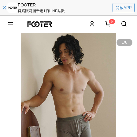
FOOTER
開啟APP
首購限時滿千贈1百LINE點數
0
1
/
6