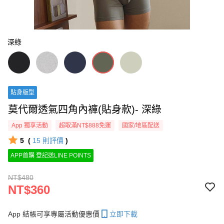
深綠
貼身版型
莫代爾透氣四角內褲(貼身款)- 深綠
App 獨享活動
超取滿NT$888免運
國家/地區配送
5
(
15
則評價
)
APP首購 登記送LINE POINTS
NT$480
NT$360
App 結帳可享專屬活動優惠價
立即下載