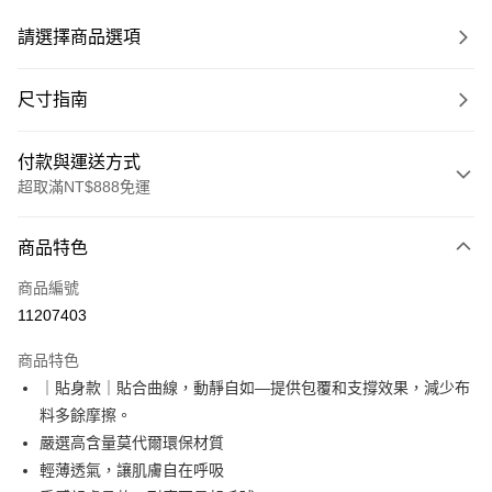
請選擇商品選項
尺寸指南
付款與運送方式
超取滿NT$888免運
付款方式
商品特色
信用卡一次付款
商品編號
超商取貨付款
11207403
LINE Pay
商品特色
Apple Pay
｜貼身款｜貼合曲線，動靜自如—提供包覆和支撐效果，減少布
料多餘摩擦。
ATM付款
嚴選高含量莫代爾環保材質
輕薄透氣，讓肌膚自在呼吸
運送方式