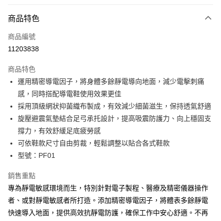
付款方式
商品特色
信用卡一次付款
商品編號
超商取貨付款
11203838
LINE Pay
商品特色
Apple Pay
運用精密導電因子，將身體多餘靜電導向地面，減少電擊刺痛
感，同時搭配導電鞋使用效果更佳
ATM付款
採用頂級網狀抑菌織布製成，有效減少細菌滋生，保持透氣舒適
旋壓避震氣墊結合足弓承托設計，提高吸震防護力、向上穩固支
運送方式
撐力，有效舒緩足底疲勞感
全家取貨付款
可依鞋款尺寸自由剪裁，輕鬆調整以貼合各式鞋款
每筆NT$100，滿NT$888(含以上)免運費
型號：PF01
付款後全家取貨
銷售重點
每筆NT$100，滿NT$888(含以上)免運費
專為靜電敏感環境而生，特別針對電子製程、醫療及精密儀器操作
者、或對靜電敏感者所打造。添加精密導電因子，將體表多餘靜電
7-11取貨付款
快速導入地面，提供高效抗靜電防護，確保工作中安心舒適。不再
每筆NT$100，滿NT$888(含以上)免運費