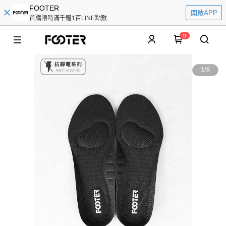
FOOTER
開啟APP
首購限時滿千贈1百LINE點數
0
1
/
6