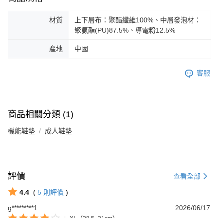
材質
上下層布：聚酯纖維100%、中層發泡材：
聚氨酯(PU)87.5%、導電粉12.5%
產地
中國
客服
商品相關分類 (1)
機能鞋墊
成人鞋墊
評價
查看全部
4.4
(
5
則評價
)
Footer客服
g*********1
2026/06/17