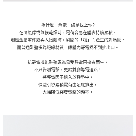
為什麼「靜電」總是找上你?
在冷氣房或氣候乾燥時，電荷容易在體表持續累積、
觸碰金屬零件或與人接觸時，瞬間的「啪」而產生的刺痛感，
而普通鞋墊多為絕緣材質，讓體內靜電找不到排出口。
抗靜電機能鞋墊專為易受靜電困擾者而生，
不只告別電擊，更給雙腳導電迴路！
將導電因子植入於鞋墊中，
快速引導累積電荷由足底排出，
大幅降低突發電擊的頻率。